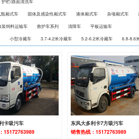
护栏/路面清洗车
气瓶厢式车
固体及感染性厢式车
液体厢式车
杂项厢式车
散装饲料运输车
救护车系列
清障车
平板运输车
车
小型冷藏车
3.7-4.2米冷藏车
5.2-6.2米冷藏车
6.8-8
利卡吸污车
东风大多利卡7方吸污车
5172763989
销售热线：15172763989