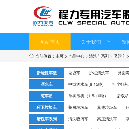
网站首页
关于我们
新
当前位置：
主页
>
产品中心
>
清洗车系列
>
吸污车
新能源车型
垃圾车
护栏清洗车
路面
洒水车
中型洒水车(6-15吨)
抑尘打药
随车吊
单桥吊机（1.5-10吨）
后双桥
环卫垃圾车
餐厨垃圾车
其他垃圾车
清洗车系列
清洗吸污车
高压清洗车