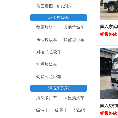
前四后四（8-12吨）
环卫垃圾车
国六东风D
餐厨垃圾车
其他垃圾车
销售热线：1
压缩垃圾车
摆臂垃圾车
对接式垃圾车
挂桶垃圾车
勾臂式垃圾车
清洗车系列
清洗吸污车
高压清洗车
国六8方东
吸污车
吸粪车
清淤车
销售热线：1