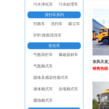
污水净化车
污水处理车
清扫车系列
扫路车
洗扫车
吸尘车
护栏/路面清洗车
危化车
气瓶高栏车
爆破器材车
东风天龙
气瓶厢式车
销售热线：1
固体及感染性厢式车
液体厢式车
杂项厢式车
腐蚀厢式车