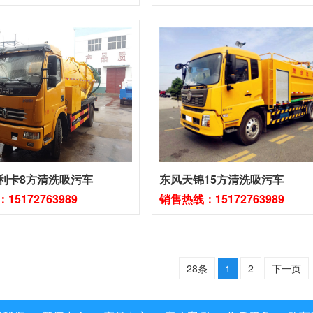
利卡8方清洗吸污车
东风天锦15方清洗吸污车
5172763989
销售热线：15172763989
28条
1
2
下一页