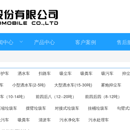
闻中心
产品中心
客户案例
售后
>
养护车
洒水车
扫路车
吸尘车
吸粪车
吸污车
抑
车
小型洒水车(2-5吨)
大型洒水车(15-30吨)
雾炮抑尘车
车（10-14吨）
前四后八（12--20吨）
前四后四（8-12吨）
压缩垃圾车
摆臂垃圾车
对接式垃圾车
挂桶垃圾车
勾臂式
吸污车
吸粪车
清淤车
污水净化车
污水处理车