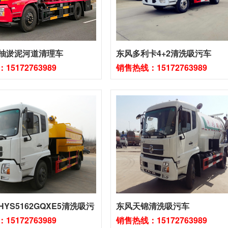
抽淤泥河道清理车
东风多利卡4+2清洗吸污车
5172763989
销售热线：15172763989
YS5162GQXE5清洗吸污
东风天锦清洗吸污车
5172763989
销售热线：15172763989