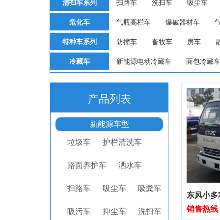
清扫车系列
扫路车
洗扫车
吸尘车
危化车
气瓶高栏车
爆破器材车
特种车系列
防撞车
畜牧车
房车
冷藏车
新能源电动冷藏车
面包冷藏
产品列表
新能源车型
垃圾车
护栏清洗车
路面养护车
洒水车
扫路车
吸尘车
吸粪车
东风小多
销售热线：1
吸污车
抑尘车
洗扫车