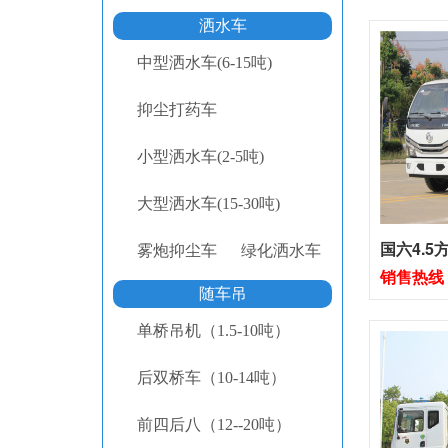
洒水车
中型洒水车(6-15吨)
抑尘打药车
小型洒水车(2-5吨)
大型洒水车(15-30吨)
国六4.5
雾炮抑尘车
绿化洒水车
销售热线：1
随车吊
单桥吊机（1.5-10吨）
后双桥车（10-14吨）
前四后八（12--20吨）