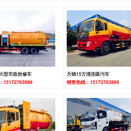
大型市政抢修车
天锦15方清洗吸污车
5172763989
销售热线：15172763989