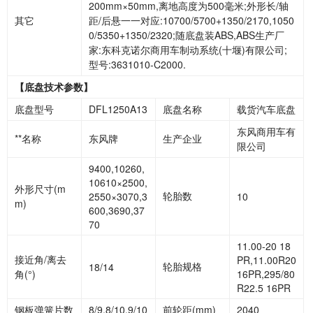
200mm×50mm,离地高度为500毫米;外形长/轴
其它
距/后悬一一对应:10700/5700+1350/2170,1050
0/5350+1350/2320;随底盘装ABS,ABS生产厂
家:东科克诺尔商用车制动系统(十堰)有限公司;
型号:3631010-C2000.
【底盘技术参数】
底盘型号
DFL1250A13
底盘名称
载货汽车底盘
东风商用车有
**名称
东风牌
生产企业
限公司
9400,10260,
10610×2500,
外形尺寸(m
轮胎数
2550×3070,3
10
m)
600,3690,37
70
11.00-20 18
接近角/离去
PR,11.00R20
轮胎规格
18/14
角(°)
16PR,295/80
R22.5 16PR
钢板弹簧片数
8/9,8/10,9/10
前轮距(mm)
2040