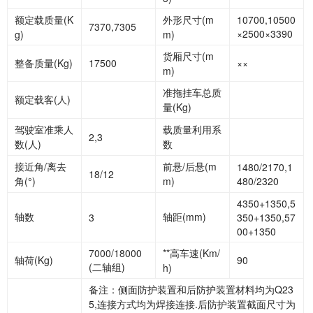
额定载质量(K
外形尺寸(m
10700,10500
7370,7305
×2500×3390
g)
m)
货厢尺寸(m
整备质量(Kg)
17500
××
m)
准拖挂车总质
额定载客(人)
量(Kg)
驾驶室准乘人
载质量利用系
2,3
数(人)
数
接近角/离去
前悬/后悬(m
1480/2170,1
18/12
角(°)
m)
480/2320
4350+1350,5
轴数
轴距(mm)
3
350+1350,57
00+1350
7000/18000
**高车速(Km/
轴荷(Kg)
90
(二轴组)
h)
备注：侧面防护装置和后防护装置材料均为Q23
5,连接方式均为焊接连接.后防护装置截面尺寸为