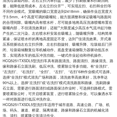
清洗垃圾箱内部。左右立扫为单扫盘，减少了扫刷数量和扫刷消耗
量，能降低使用成本。左右立扫分开**，可实现左扫、右扫和全扫等
不同作业模式。宽吸嘴的吸口宽度达到2418mm，确保作业总宽度大
于3.5mm。4个高度可调的吸嘴轮，能方面调整和保证吸嘴与路面间
的合理间隙。吸嘴内高有喷水杆，尽可能多地将高压洗涤喷嘴布置在
吸嘴内部，不但清洗效果好，还能**大限度减少高压水气流冲起污物
产生的二次污染。左右喷水杆安装在吸嘴上，随吸嘴升降，结构简单
紧凑，保证喷水杆的离地高度固定不变，达到**佳清洗效果。开式液
压系统驱动左右立扫升降、左右扫肋旋转、吸嘴升降、垃圾箱后门开
闭、垃圾箱倾翻复位等机械动作。底盘变速箱侧取力器驱动低压水
泵，实现洒水车的低压冲洗功能。一键式作业起动和停机操作。
HCQ5251TXSDL5
型
洗扫车具有路面清洗、路面清扫、路缘清洗、路
缘和路缘石立面洗刷、低压冲洗、喷雾除尘等多功能。有“全洗扫”、
“左洗扫”、 “右洗扫”、 “全扫”、 “左扫”、 “右扫”6种作业模式可选择。
选择“全洗扫”模式清洗广场和路面，清洗效率高效果好，洗净率达
90%以上。选择“左洗扫”或“右洗扫”模式清洗路面和路缘、洗刷路缘
石立面。需要进行路面清扫或路面保洁作业时，可选择扫路模式。需
要喷雾除尘时，可开启喷雾装置，进行喷雾除尘作业。可以像洒水车
一样对路面进行低压冲洗作业。
HCQ5251TXSDL5型洗扫车适用于城市道路、高速公路、广场、机
场、码头、遂道、桥梁、隔离墙避、路缘和路缘石立面的机械化清
洗、清扫、喷雾降尘等清洁作业。