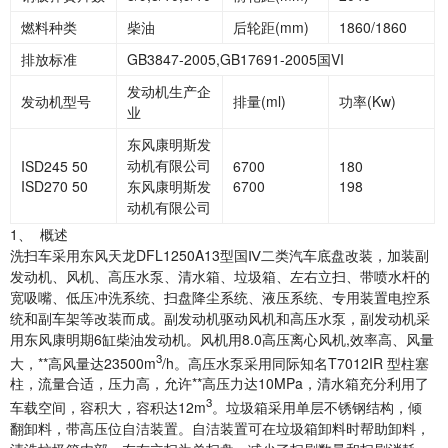
燃料种类
柴油
后轮距(mm)
1860/1860
排放标准
GB3847-2005,GB17691-2005国VI
发动机生产企
发动机型号
排量(ml)
功率(Kw)
业
东风康明斯发
动机有限公司
ISD245 50
6700
180
ISD270 50
东风康明斯发
6700
198
动机有限公司
1、 概述
洗扫车采用东风天龙
DFL1250A13型国Ⅳ二类汽车底盘改装，加装副
发动机、风机、高压水泵、清水箱、垃圾箱、左右立扫、带喷水杆的
宽吸嘴、低压冲洗系统、扫盘降尘系统、液压系统、专用装置电控系
统和副车架等改装而成。副发动机驱动风机和高压水泵，副发动机采
用东风康明期6缸柴油发动机。风机用8.0高压离心风机,效率高、风量
3
大，**高风量达23500m
/h。高压水泵采用同际知名T7012IR 型柱塞
柱，流量合适，压力高，允许**高压力达10MPa，清水箱充分利用了
3
车载空间，容积大，容积达12m
。垃圾箱采用单层不锈钢结构，倾
翻卸料，带高压位自洁装置。自洁装置可在垃圾箱卸料时帮助卸料，