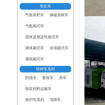
危化车
气瓶高栏车
爆破器材车
气瓶厢式车
固体及感染性厢式车
液体厢式车
杂项厢式车
腐蚀厢式车
特种车系列
防撞车
畜牧车
房车
散装饲料运输车
救护车系列
清障车