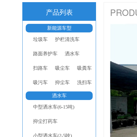
PROD
产品列表
新能源车型
垃圾车
护栏清洗车
路面养护车
洒水车
扫路车
吸尘车
吸粪车
吸污车
抑尘车
洗扫车
洒水车
中型洒水车(6-15吨)
抑尘打药车
小型洒水车(2-5吨)