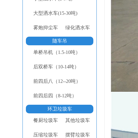
大型洒水车(15-30吨)
雾炮抑尘车
绿化洒水车
随车吊
单桥吊机（1.5-10吨）
后双桥车（10-14吨）
前四后八（12--20吨）
前四后四（8-12吨）
环卫垃圾车
餐厨垃圾车
其他垃圾车
压缩垃圾车
摆臂垃圾车