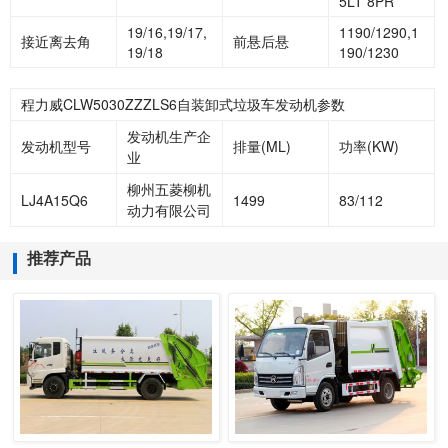
5LT 8PR
19/16,19/17,
1190/1290,1
接近离去角
前悬后悬
19/18
190/1230
程力威CLW5030ZZZLS6自装卸式垃圾车发动机参数
发动机生产企
发动机型号
排量(ML)
功率(KW)
业
柳州五菱柳机
LJ4A15Q6
1499
83/112
动力有限公司
推荐产品