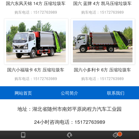
国六东风天锦 14方 压缩垃圾车
国六 蓝牌 4方 凯马压缩垃圾车
购车电话：15172763989
购车电话：15172763989
国六小福瑞卡 6方 压缩垃圾车
国六小多利卡 6方 压缩垃圾车
购车电话：15172763989
购车电话：15172763989
网站首页
公司简介
联系我们
地址：湖北省随州市南郊平原岗程力汽车工业园
24小时咨询电话：15172763989



2