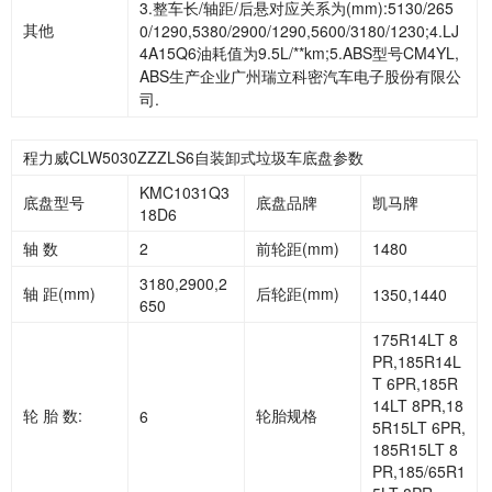
3.整车长/轴距/后悬对应关系为(mm):5130/265
其他
0/1290,5380/2900/1290,5600/3180/1230;4.LJ
4A15Q6油耗值为9.5L/**km;5.ABS型号CM4YL,
ABS生产企业广州瑞立科密汽车电子股份有限公
司.
程力威CLW5030ZZZLS6自装卸式垃圾车底盘参数
KMC1031Q3
底盘型号
底盘品牌
凯马牌
18D6
轴 数
2
前轮距(mm)
1480
3180,2900,2
轴 距(mm)
后轮距(mm)
1350,1440
650
175R14LT 8
PR,185R14L
T 6PR,185R
14LT 8PR,18
轮 胎 数:
轮胎规格
6
5R15LT 6PR,
185R15LT 8
PR,185/65R1