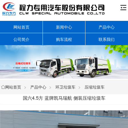

网站首页
新闻中心
产品中心
公司简介
购车流程
联系我们
网站首页
>
产品中心
>
环卫垃圾车
>
压缩垃圾车

国六4.5方 蓝牌凯马瑞航 侧装压缩垃圾车