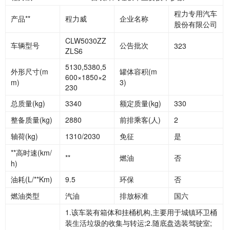
程力专用汽车
产品**
程力威
企业名称
股份有限公司
CLW5030ZZ
车辆型号
公告批次
323
ZLS6
5130,5380,5
外形尺寸(m
罐体容积(m
600×1850×2
m)
3)
230
总质量(kg)
3340
额定质量(kg)
330
整备质量(kg)
2880
前排乘客(人)
2
轴荷(kg)
1310/2030
免征
是
**高时速(km/
**
燃油
否
h)
油耗(L/**Km)
9.5
环保
否
燃油类型
汽油
排放标准
国六
1.该车装有箱体和挂桶机构,主要用于城镇环卫桶
装生活垃圾的收集与转运;2.随底盘选装驾驶室;