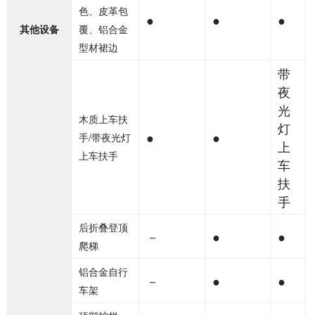
色、皮革包
●
●
●
其他设备
覆、铝合金
型材裙边
带
夜
光
木质上车扶
灯
●
●
手/带夜光灯
上
上车扶手
车
扶
手
后折叠登顶
－
●
●
爬梯
铝合金自行
－
●
●
车架