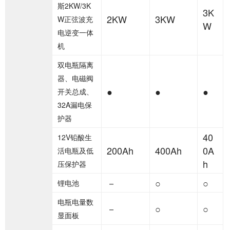
斯2KW/3K
3K
2KW
3KW
W正弦波充
W
电逆变一体
机
双电瓶隔离
器、电磁阀
●
●
●
开关总成、
32A漏电保
护器
40
12V铅酸生
200Ah
400Ah
0A
活电瓶及低
h
压保护器
－
○
○
锂电池
电瓶电量数
－
○
○
显面板