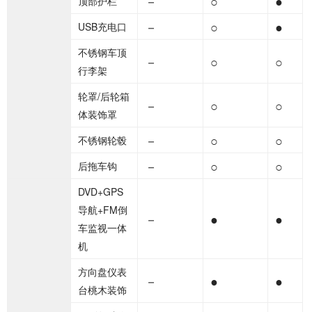
－
○
●
顶部护栏
－
○
●
USB充电口
不锈钢车顶
－
○
○
行李架
轮罩/后轮箱
－
○
○
体装饰罩
－
○
○
不锈钢轮毂
－
○
○
后拖车钩
DVD+GPS
导航+FM倒
－
●
●
车监视一体
机
方向盘仪表
－
●
●
台桃木装饰