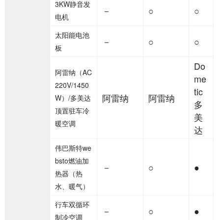
3KW静音发
－
○
○
电机
太阳能电池
－
○
○
板
Do
阿雷纳（AC
me
220V/1450
tic
阿雷纳
阿雷纳
W）/多美达
多
顶置驻车冷
美
暖空调
达
伟巴斯特we
bsto燃油加
－
○
●
热器（热
水、暖气）
行车双循环
－
○
●
制冷空调