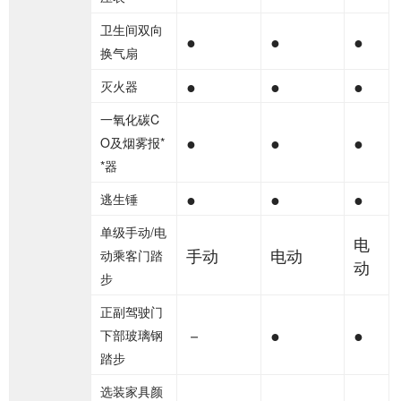
卫生间双向
●
●
●
换气扇
●
●
●
灭火器
一氧化碳C
●
●
●
O及烟雾报*
*器
●
●
●
逃生锤
单级手动/电
电
手动
电动
动乘客门踏
动
步
正副驾驶门
－
●
●
下部玻璃钢
踏步
选装家具颜