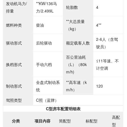
发动机马力/
**KW/136马
轮胎数
4
排量
力/2.499L
**大总质量
燃料种类
柴油
4**
（kg）
2-6人（含驾
驱动形式
后轮驱动
额定载客人数
驶员）
百公里油耗
≤11等速、不
换档形式
手动六档
（L）（80k
计空调
m/h)
全盘式制动系
**高车速（k
制动形式
120
统
m/h）
驾照类型
C照（蓝牌）
C型房车配置明细表
高配
分类
项目内容
简配型
标配型
型