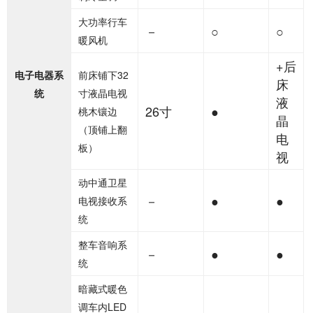
大功率行车
－
○
○
暖风机
+后
电子电器系
前床铺下32
床
统
寸液晶电视
液
26寸
●
桃木镶边
晶
（顶铺上翻
电
板）
视
动中通卫星
－
●
●
电视接收系
统
整车音响系
－
●
●
统
暗藏式暖色
调车内LED