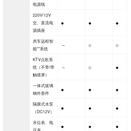
电源线
220V/12V
●
●
●
交、直流电
源插座
房车远程智
－
○
○
能**系统
KTV点歌系
－
○
●
统（不带/带
触摸屏）
一体式玻璃
●
●
●
钢外形件
隔膜式水泵
●
●
●
（DC12V）
水位表、电
●
●
●
压表