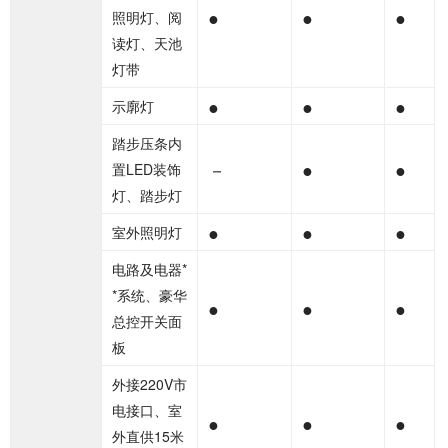
●
●
●
照明灯、阅
读灯、天池
灯带
●
●
●
示廓灯
踏步压条内
－
●
●
置LED装饰
灯、踏步灯
●
●
●
室外照明灯
电路及电器*
*系统、豪华
●
●
●
总控开关面
板
外接220V市
电接口、室
●
●
●
外直供15米