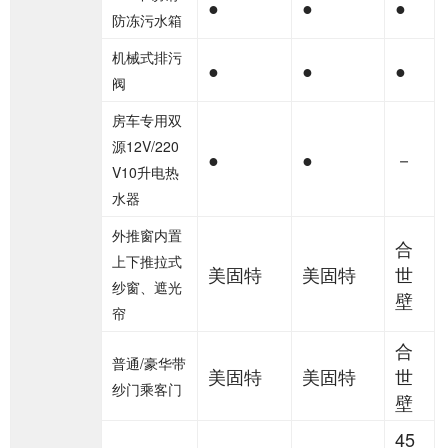
●
●
●
防冻污水箱
机械式排污
●
●
●
阀
房车专用双
源12V/220
●
●
－
V10升电热
水器
外推窗内置
合
上下推拉式
美固特
美固特
世
纱窗、遮光
壁
帘
合
普通/豪华带
美固特
美固特
世
纱门乘客门
壁
45