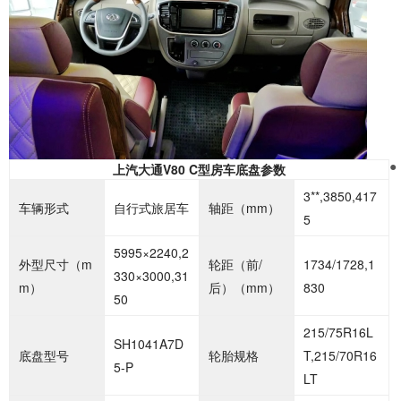
上汽大通V80 C型房车底盘参数
●
3**,3850,417
车辆形式
自行式旅居车
轴距（mm）
5
5995×2240,2
外型尺寸（m
轮距（前/
1734/1728,1
330×3000,31
m）
后）（mm）
830
50
215/75R16L
SH1041A7D
底盘型号
轮胎规格
T,215/70R16
5-P
LT