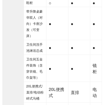
○
●
●
鞋柜
带升降桌豪
华双人（对
●
●
●
向）卡座沙
发（可变
床）
卫生间洗手
●
●
●
池淋浴总成
卫生间五金
镜
件装饰（含
●
●
柜
穿衣镜、毛
巾架等）
20L便携式/
20L便携
电
直排
直排/电动粉
式
动
碎式马桶