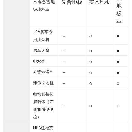
复合地板
实木地板
木地板/游艇
地
级地板革
板
革
12V房车专
－
○
●
用油烟机
－
○
●
房车天窗
－
○
●
电水壶
－
○
●
外置淋浴**
－
○
○
迷你洗衣机
电动侧拉拓
展箱体（左
－
○
○
侧和后侧侧
拉）
NFA纽福克