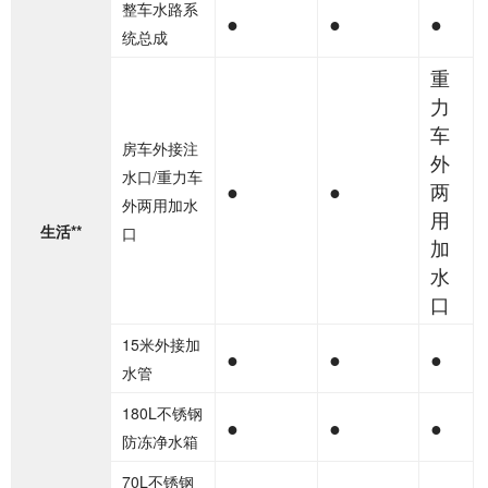
整车水路系
●
●
●
统总成
重
力
车
房车外接注
外
水口/重力车
●
●
两
外两用加水
用
生活**
口
加
水
口
15米外接加
●
●
●
水管
180L不锈钢
●
●
●
防冻净水箱
70L不锈钢