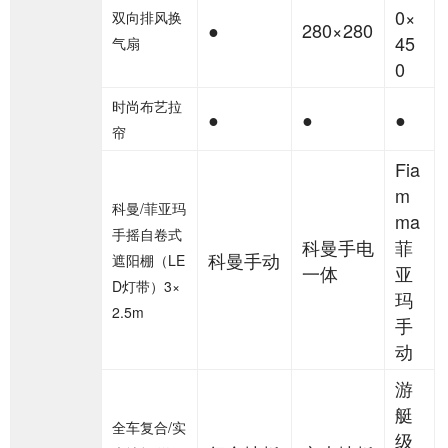
0×
双向排风换
●
280×280
45
气扇
0
时尚布艺拉
●
●
●
帘
Fia
m
科曼/菲亚玛
ma
手摇自卷式
科曼手电
菲
科曼手动
遮阳棚（LE
一体
亚
D灯带）3×
玛
2.5m
手
动
游
艇
全车复合/实
级