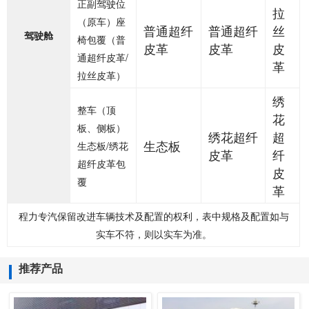
正副驾驶位
拉
（原车）座
普通超纤
普通超纤
丝
驾驶舱
椅包覆（普
皮革
皮革
皮
通超纤皮革/
革
拉丝皮革）
绣
整车（顶
花
板、侧板）
绣花超纤
超
生态板
生态板/绣花
皮革
纤
超纤皮革包
皮
覆
革
程力专汽保留改进车辆技术及配置的权利，表中规格及配置如与
实车不符，则以实车为准。
推荐产品