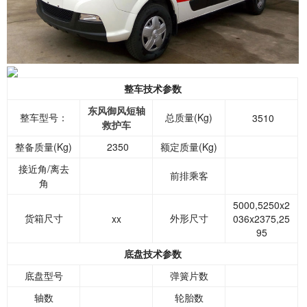
整车技术参数
东风御风短轴
整车型号：
总质量(Kg)
3510
救护车
整备质量(Kg)
2350
额定质量(Kg)
接近角/离去
前排乘客
角
5000,5250x2
货箱尺寸
外形尺寸
xx
036x2375,25
95
底盘技术参数
底盘型号
弹簧片数
轴数
轮胎数