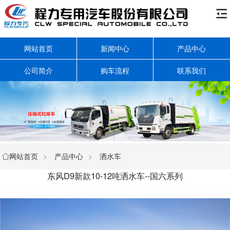

网站首页
新闻中心
产品中心
公司简介
购车流程
联系我们
网站首页
>
产品中心
>
洒水车

东风D9新款10-12吨洒水车--国六系列