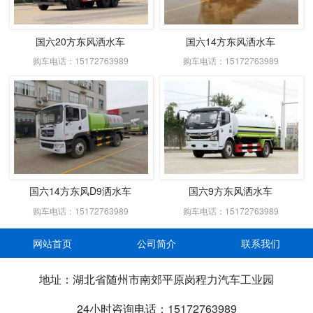
国六20方东风洒水车
国六14方东风洒水车
购车电话：15172763989
购车电话：15172763989
国六14方东风D9洒水车
国六9方东风洒水车
购车电话：15172763989
购车电话：15172763989
网站首页
公司简介
联系我们
地址：湖北省随州市南郊平原岗程力汽车工业园
24小时咨询电话：15172763989