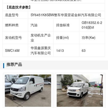
【底盘技术参数】
底盘型号
SY6451K8SBW整车
华晨雷诺金杯汽车有限公司
GB18352.6-2
燃料种类
汽油
排放标准
016国
Ⅵ
发动机生产企
发动机型号
排量
(ml)
功率
(Kw)
业
华晨鑫源重庆
SWC14M
1413
63
汽车有限公司
推荐产品