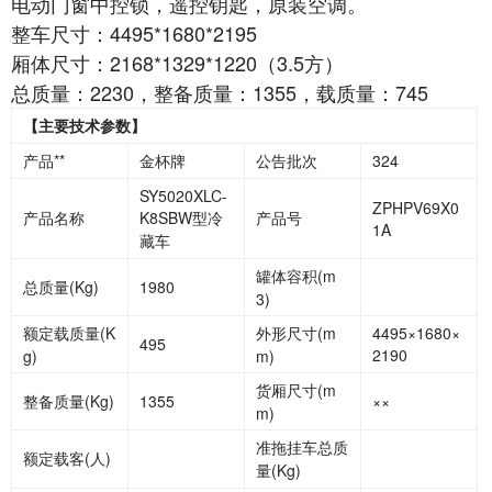
电动门窗中控锁，遥控钥匙，原装空调。
整车尺寸：4495*1680*2195
厢体尺寸：2168*1329*1220（3.5方）
总质量：2230，整备质量：1355，载质量：745
【主要技术参数】
产品**
金杯牌
公告批次
324
SY5020XLC-
ZPHPV69X0
产品名称
K8SBW型冷
产品号
1A
藏车
罐体容积
(m
总质量
(Kg)
1980
3)
额定载质量
(K
外形尺寸
(m
4495×1680×
495
2190
g)
m)
货厢尺寸
(m
整备质量
(Kg)
1355
××
m)
准拖挂车总质
额定载客
(人)
量
(Kg)