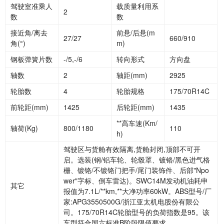
驾驶室准乘人
载质量利用系
2
数
数
接近角
/离去
前悬
/后悬(m
27/27
660/910
角(°)
m)
钢板弹簧片数
-/5,-/6
转向形式
方向盘
轴数
2
轴距
(mm)
2925
轮胎数
4
轮胎规格
175/70R14C
前轮距
(mm)
1425
后轮距
(mm)
1435
**高车速
(Km/
轴荷
(Kg)
800/1180
110
h)
驾驶区与货舱有效隔离
,货舱封闭,顶部不可开
启。选装(钢/铝车轮、轮毂罩、镀铬/黑色进气格
栅、镀铬/不镀铬门把手/尾门装饰件、后部"Npo
wer"字标、倒车雷达)。SWC14M发动机油耗申
其它
报值为7.1L/**km,**大净功率60kW。ABS型号/厂
家:APG3550500G/浙江亚太机电股份有限公
司。175/70R14C轮胎型号的负荷指数是95。该
车型符合国六标准B阶段限值要求。