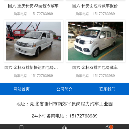
国六 重庆长安V3面包冷藏车
国六 长安面包冷藏车报价
购车电话：15172763989
购车电话：15172763989
国六 金杯双排新快运面包冷藏车
国六 金杯双排面包冷藏车
购车电话：15172763989
购车电话：15172763989
网站首页
公司简介
联系我们
地址：湖北省随州市南郊平原岗程力汽车工业园
24小时咨询电话：15172763989



2