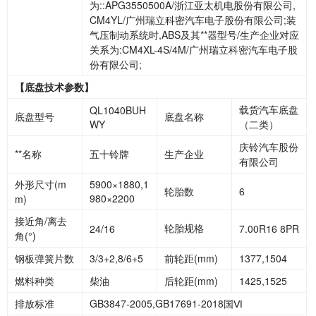
为::APG3550500A/浙江亚太机电股份有限公司,
CM4YL/广州瑞立科密汽车电子股份有限公司;装
气压制动系统时,ABS及其**器型号/生产企业对应
关系为:CM4XL-4S/4M/广州瑞立科密汽车电子股
份有限公司;
【底盘技术参数】
载货汽车底盘
QL1040BUH
底盘型号
底盘名称
WY
（二类）
庆铃汽车股份
**名称
五十铃牌
生产企业
有限公司
外形尺寸
(m
5900×1880,1
轮胎数
6
980×2200
m)
接近角
/离去
轮胎规格
24/16
7.00R16 8PR
角(°)
钢板弹簧片数
3/3+2,8/6+5
前轮距
(mm)
1377,1504
燃料种类
柴油
后轮距
(mm)
1425,1525
排放标准
GB3847-2005,GB17691-2018国
Ⅵ