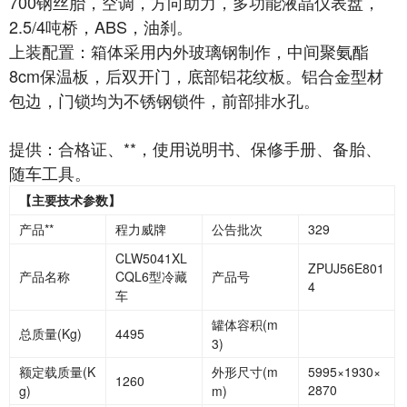
700钢丝胎，空调，方向助力，多功能液晶仪表盘，
2.5/4吨桥，ABS，油刹。
上装配置：箱体采用内外玻璃钢制作，中间聚氨酯
8cm保温板，后双开门，底部铝花纹板。铝合金型材
包边，门锁均为不锈钢锁件，前部排水孔。
提供：合格证、**，使用说明书、保修手册、备胎、
随车工具。
【主要技术参数】
产品**
程力威牌
公告批次
329
CLW5041XL
ZPUJ56E801
产品名称
CQL6型冷藏
产品号
4
车
罐体容积
(m
总质量
(Kg)
4495
3)
额定载质量
(K
外形尺寸
(m
5995×1930×
1260
2870
g)
m)