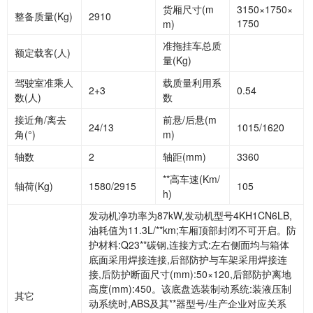
货厢尺寸
(m
3150×1750×
整备质量
(Kg)
2910
1750
m)
准拖挂车总质
额定载客
(人)
量
(Kg)
驾驶室准乘人
载质量利用系
2+3
0.54
数
(人)
数
接近角
/离去
前悬
/后悬(m
24/13
1015/1620
角(°)
m)
轴数
2
轴距
(mm)
3360
**高车速
(Km/
轴荷
(Kg)
1580/2915
105
h)
发动机净功率为
87kW,发动机型号4KH1CN6LB,
油耗值为11.3L/**km;车厢顶部封闭不可开启。防
护材料:Q23**碳钢,连接方式:左右侧面均与箱体
底面采用焊接连接,后部防护与车架采用焊接连
接,后防护断面尺寸(mm):50×120,后部防护离地
高度(mm):450。该底盘选装制动系统:装液压制
其它
动系统时,ABS及其**器型号/生产企业对应关系