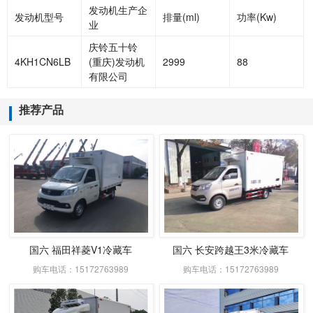
发动机生产企
发动机型号
排量
(ml)
功率
(Kw)
业
庆铃五十铃
4KH1CN6LB
(重庆)发动机
2999
88
有限公司
推荐产品
国六 福田祥菱V1冷藏车
国六 长安跨越王3米冷藏车
购车电话：15172763989
购车电话：15172763989