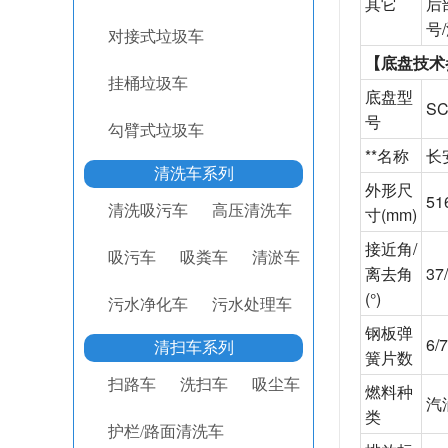
其它
后
号
对接式垃圾车
【底盘技术
挂桶垃圾车
底盘型
SC
号
勾臂式垃圾车
**名称
长
清洗车系列
外形尺
51
清洗吸污车
高压清洗车
寸
(mm)
接近角
/
吸污车
吸粪车
清淤车
离去角
37
(°)
污水净化车
污水处理车
钢板弹
6/
清扫车系列
簧片数
扫路车
洗扫车
吸尘车
燃料种
汽
类
护栏/路面清洗车