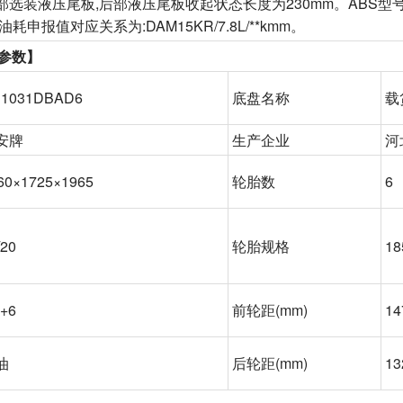
部选装液压尾板,后部液压尾板收起状态长度为230mm。ABS型号:
/油耗申报值对应关系为:DAM15KR/7.8L/**kmm。
参数】
1031DBAD6
底盘名称
载
安牌
生产企业
河
60×1725×1965
轮胎数
6
/20
轮胎规格
18
7+6
前轮距
(mm)
14
油
后轮距
(mm)
13