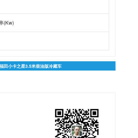
率
(Kw)
福田小卡之星3.5米柴油版冷藏车