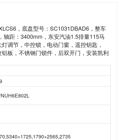
LCS6，底盘型号：SC1031DBAD6，整车
mm)，轴距：3400mm，东安汽油1.5排量115马
，大灯调节，中控锁，电动门窗，遥控钥匙，
花纹铝板，不锈钢门锁件，后双开门，安装凯利
9
PNUH6E802L
70,5340×1725,1790×2565,2735