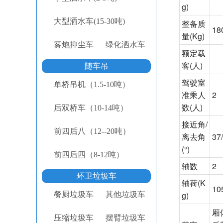
g)
大型洒水车(15-30吨)
整备质
18
量
(Kg)
雾炮抑尘车
绿化洒水车
额定载
客
(人)
随车吊
驾驶室
单桥吊机（1.5-10吨）
准乘人
2
数
(人)
后双桥车（10-14吨）
接近角
/
前四后八（12--20吨）
离去角
37
(°)
前四后四（8-12吨）
轴数
2
环卫垃圾车
轴荷
(K
10
g)
餐厨垃圾车
其他垃圾车
厢
压缩垃圾车
摆臂垃圾车