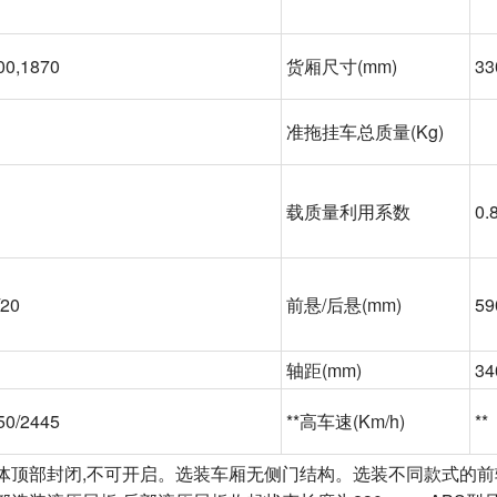
00,1870
货厢尺寸
(mm)
33
准拖挂车总质量
(Kg)
载质量利用系数
0.
/20
前悬
/后悬(mm)
59
轴距
(mm)
34
50/2445
**高车速
(Km/h)
**
体顶部封闭
,不可开启。选装车厢无侧门结构。选装不同款式的