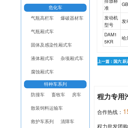
排放标
GB
准
危化车
发动机
气瓶高栏车
爆破器材车
发
型号
气瓶厢式车
DAM1
哈
5KR
固体及感染性厢式车
液体厢式车
杂项厢式车
上一篇：国六 跃
腐蚀厢式车
特种车系列
程力专用
防撞车
畜牧车
房车
散装饲料运输车
1
合作热线：
救护车系列
清障车
程力批发团