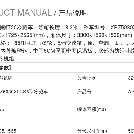
UCT MANUAL
/ 产品说明
骐T20冷藏车，货箱长度：3.3米，整车型号：XBZ5030X
0×1725×2565(mm)，厢体尺寸：3300×1580×1530(
格：185R14LT后双轮，5档变速箱，原厂空调、助力
体内外玻璃钢，中间8CM厚高密度保温板，底部为防滑
冷机组。
参数】
邦龙牌
公告批次
32
BZ5030XLCS6型冷藏车
产品号
A
95
罐体容积
(m3)
95,1565
外形尺寸
(mm)
50