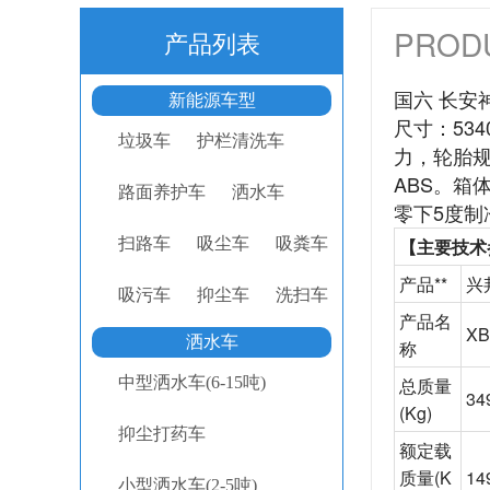
PROD
产品列表
国六 长安神
新能源车型
尺寸：534
垃圾车
护栏清洗车
力，轮胎规
ABS。箱
路面养护车
洒水车
零下5度制
扫路车
吸尘车
吸粪车
【主要技术
产品**
兴
吸污车
抑尘车
洗扫车
产品名
X
洒水车
称
中型洒水车(6-15吨)
总质量
34
(Kg)
抑尘打药车
额定载
质量
(K
14
小型洒水车(2-5吨)