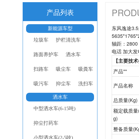
PROD
产品列表
东风逸途3.
新能源车型
5635*176
垃圾车
护栏清洗车
轴距：280
电话 加大发
路面养护车
洒水车
【主要技术
扫路车
吸尘车
吸粪车
产品**
吸污车
抑尘车
洗扫车
产品名称
洒水车
总质量
(Kg)
中型洒水车(6-15吨)
额定载质量
g)
抑尘打药车
整备质量
(K
小型洒水车(2-5吨)