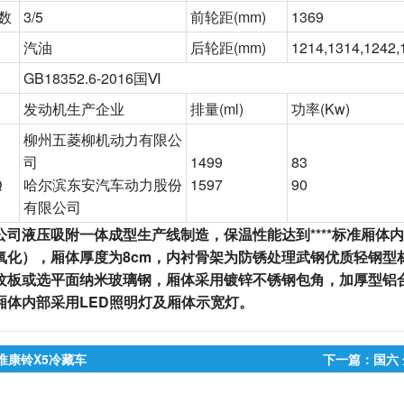
数
3/5
前轮距
(mm)
1369
汽油
后轮距
(mm)
1214,1314,1242,
GB18352.6-2016国
Ⅵ
发动机生产企业
排量
(ml)
功率
(Kw)
柳州五菱柳机动力有限公
司
1499
83
Q
哈尔滨东安汽车动力股份
1597
90
有限公司
公司液压吸附一体成型生产线制造，保温性能达到****标准
厢体
内
氧化），厢体
厚度为8cm，
内衬骨架为防锈处理武钢优质轻钢型
纹板或选平面纳米玻璃钢，
厢体采用镀锌不锈钢包角，加厚型铝
厢体内部采用LED照明灯及厢体示宽灯。
淮康铃X5冷藏车
下一篇：国六 