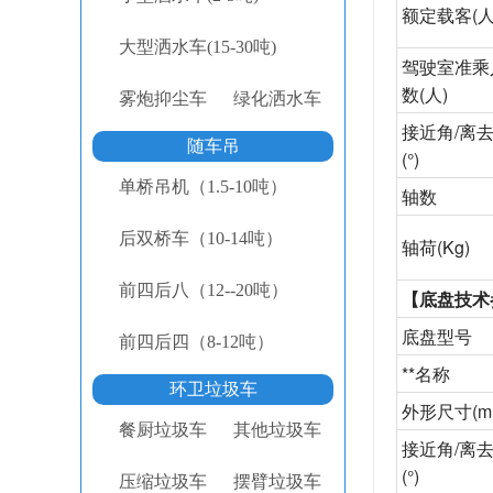
额定载客
(人
大型洒水车(15-30吨)
驾驶室准乘
数
(人)
雾炮抑尘车
绿化洒水车
接近角
/离
随车吊
(°)
单桥吊机（1.5-10吨）
轴数
后双桥车（10-14吨）
轴荷
(Kg)
前四后八（12--20吨）
【底盘技术
底盘型号
前四后四（8-12吨）
**名称
环卫垃圾车
外形尺寸
(m
餐厨垃圾车
其他垃圾车
接近角
/离
(°)
压缩垃圾车
摆臂垃圾车