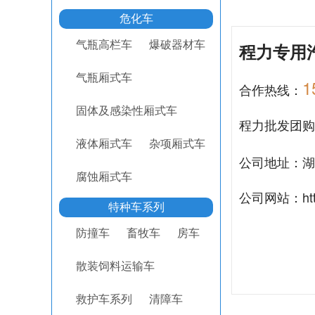
危化车
气瓶高栏车
爆破器材车
程力专用
气瓶厢式车
1
合作热线：
固体及感染性厢式车
程力批发团
液体厢式车
杂项厢式车
公司地址：湖
腐蚀厢式车
公司网站：
ht
特种车系列
防撞车
畜牧车
房车
散装饲料运输车
救护车系列
清障车