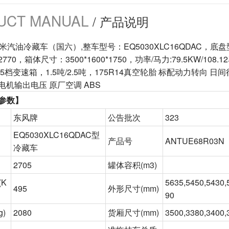
UCT MANUAL
/ 产品说明
5米汽油冷藏车（国六）,整车型号：EQ5030XLC16QDAC，底盘
5*2770，箱体尺寸：3500*1600*1750，功率/马力:79.5KW/1
0 5档变速箱，1.5吨/2.5吨，175R14真空轮胎 标配动力转向 
电机输出电压 原厂空调 ABS
参数】
东风牌
公告批次
323
EQ5030XLC16QDAC型
产品号
ANTUE68R03N
冷藏车
2705
罐体容积
(m3)
(K
5635,5450,5430,
495
外形尺寸
(mm)
90
g)
2080
货厢尺寸
(mm)
3500,3380,3400,