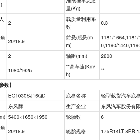
准拖挂车总质
)
量
(Kg)
人
载质量利用系
2
0.3
数
去角
前悬
/后悬(m
1181/1654,1181/
20/18.9
m)
0,1190/1440,119
2
轴距
(mm)
2800
**高车速
(Km/
1080/1625
**
h)
参数】
EQ1030SJ16QD
底盘名称
轻型载货汽车底
东风牌
生产企业
东风汽车股份有
m)
5400×1650×1950
轮胎数
6
去角
20/18.9
轮胎规格
175R14LT 8PR,