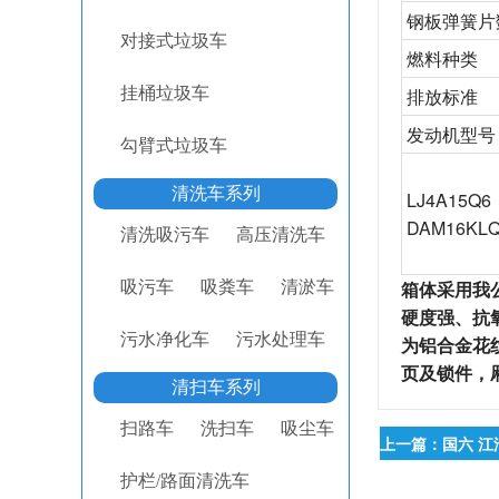
钢板弹簧片
对接式垃圾车
燃料种类
挂桶垃圾车
排放标准
发动机型号
勾臂式垃圾车
清洗车系列
LJ4A15Q6
DAM16KL
清洗吸污车
高压清洗车
箱体采用我
吸污车
吸粪车
清淤车
硬度强、抗
污水净化车
污水处理车
为铝合金花
页及锁件，
清扫车系列
扫路车
洗扫车
吸尘车
上一篇：国六 江
护栏/路面清洗车