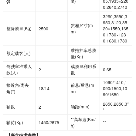
g)
m)
05,1935×220
0,2640,2740
3260,3550,3
950,3120,35
货厢尺寸
(m
整备质量
(Kg)
2500
20×1550,165
m)
0,1780×123
0,1680,1780
准拖挂车总质
额定载客
(人)
量
(Kg)
驾驶室准乘人
载质量利用系
2
0.65
数
(人)
数
1090/1410,1
接近角
/离去
前悬
/后悬(m
18/14
090/1500,10
角(°)
m)
90/1650
2650,2850,3*
轴数
轴距
(mm)
2
*
**高车速
(Km/
轴荷
(Kg)
1450/2675
**
h)
【底盘技术参数】