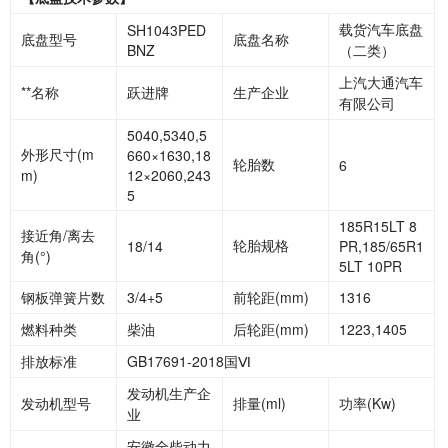
载货汽车底盘
SH1043PED
底盘型号
底盘名称
BNZ
（二类）
上汽大通汽车
**名称
跃进牌
生产企业
有限公司
5040,5340,5
外形尺寸
(m
660×1630,18
轮胎数
6
m)
12×2060,243
5
185R15LT 8
接近角
/离去
轮胎规格
18/14
PR,185/65R1
角(°)
5LT 10PR
钢板弹簧片数
3/4+5
前轮距
(mm)
1316
燃料种类
柴油
后轮距
(mm)
1223,1405
排放标准
GB17691-2018国
Ⅵ
发动机生产企
发动机型号
排量
(ml)
功率
(Kw)
业
安徽全柴动力