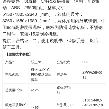
遥控钥匙，3t后桥，3/4+5双层板簧，油刹，前盘制
动，ABS，2650轴距。整车尺寸：
5150×1805×2640（mm），箱体内尺寸：
3260×1650×1680（mm），厢体采用内外玻璃钢、中
间8cm高密度保温板，底板为防滑花纹铝板，不锈钢
门锁件。安装-15度制冷机组。
提供：合格证、**，使用说明书、保修手册、备胎、
随车工具。
【主要技术参数】
产品**
跃进牌
公告批次
330
SH5043XLC
ZPWAZ6F00
产品名称
PEDBNZ型冷
产品号
1J
藏车
罐体容积
(m
总质量
(Kg)
4125
3)
5150,5440,5
额定载质量
(K
外形尺寸
(m
840×1705,18
1495