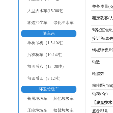
整备质量
(K
大型洒水车(15-30吨)
额定载客
(人
雾炮抑尘车
绿化洒水车
驾驶室准乘
随车吊
接近角
/离去
单桥吊机（1.5-10吨）
钢板弹簧片
后双桥车（10-14吨）
轴数
前四后八（12--20吨）
轮胎数
前四后四（8-12吨）
前轮距
(mm
环卫垃圾车
轴荷
(Kg)
餐厨垃圾车
其他垃圾车
【底盘技术
底盘型号
压缩垃圾车
摆臂垃圾车