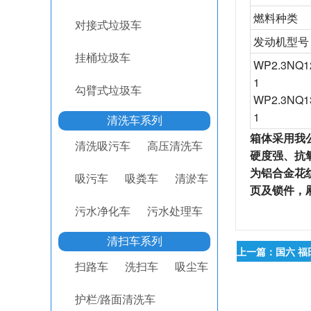
燃料种类
对接式垃圾车
发动机型号
挂桶垃圾车
WP2.3NQ1
1
勾臂式垃圾车
WP2.3NQ1
1
清洗车系列
箱体
采用我
清洗吸污车
高压清洗车
硬度强、抗
为铝合金花
吸污车
吸粪车
清淤车
页及锁件，
污水净化车
污水处理车
清扫车系列
上一篇：国六 福
扫路车
洗扫车
吸尘车
护栏/路面清洗车