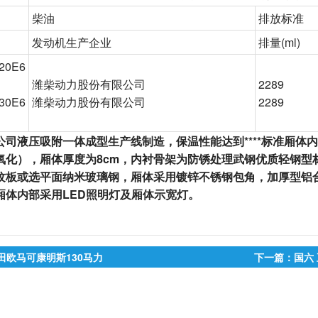
柴油
排放标准
发动机生产企业
排量
(ml)
20E6
潍柴动力股份有限公司
2289
30E6
潍柴动力股份有限公司
2289
公司液压吸附一体成型生产线制造，保温性能达到****标准
厢体
内
氧化），厢体
厚度为8cm，
内衬骨架为防锈处理武钢优质轻钢型
纹板或选平面纳米玻璃钢，
厢体采用镀锌不锈钢包角，加厚型铝
厢体内部采用LED照明灯及厢体示宽灯。
田欧马可康明斯130马力
下一篇：国六 