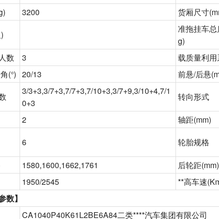
g)
3200
货厢尺寸
(m
准拖挂车总
)
g)
人数
3
载质量利用
角(°)
20/13
前悬
/后悬(m
3/3+3,3/7+3,7/7+3,7/10+3,3/7+9,3/10+4,7/1
数
转向形式
0+3
2
轴距
(mm)
6
轮胎规格
)
1580,1600,1662,1761
后轮距
(mm)
1950/2545
**高车速
(Km
参数】
CA1040P40K61L2BE6A84二类
****汽车集团有限公司