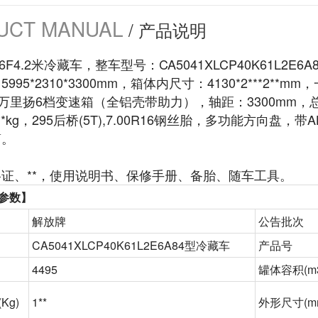
UCT MANUAL
/ 产品说明
6F4.2米冷藏车，整车型号：CA5041XLCP40K61L2E6A8
995*2310*3300mm，箱体内尺寸：4130*2***2*
，万里扬6档变速箱（全铝壳带助力），轴距：3300mm，总质
*kg，295后桥(5T),7.00R16钢丝胎，多功能方向
筒。
证、**，使用说明书、保修手册、备胎、随车工具。
参数】
解放牌
公告批次
CA5041XLCP40K61L2E6A84型冷藏车
产品号
4495
罐体容积
(m
(Kg)
1**
外形尺寸
(m