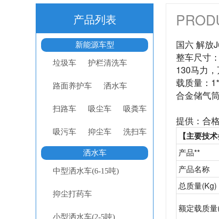
PROD
产品列表
国六 解放J
新能源车型
整车尺寸：5
垃圾车
护栏清洗车
130马力
载质量：1*
路面养护车
洒水车
合金储气
扫路车
吸尘车
吸粪车
提供：合格
吸污车
抑尘车
洗扫车
【主要技术
产品**
洒水车
产品名称
中型洒水车(6-15吨)
总质量
(Kg)
抑尘打药车
额定载质量
小型洒水车(2-5吨)