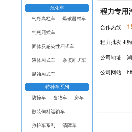
危化车
程力专用
气瓶高栏车
爆破器材车
1
合作热线：
气瓶厢式车
程力批发团
固体及感染性厢式车
公司地址：湖
液体厢式车
杂项厢式车
公司网站：
ht
腐蚀厢式车
特种车系列
防撞车
畜牧车
房车
散装饲料运输车
救护车系列
清障车