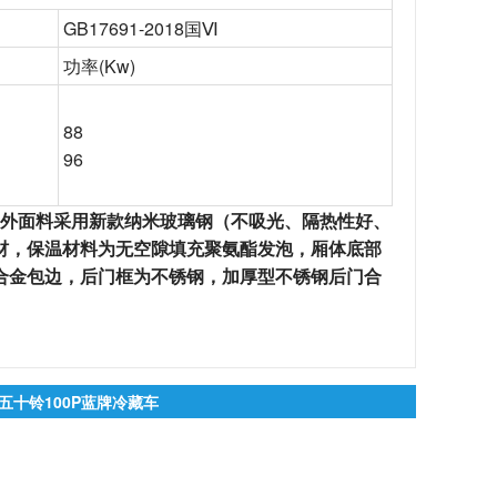
GB17691-2018国
Ⅵ
功率
(Kw)
88
96
外面料采用新款纳米玻璃钢（不吸光、隔热性好、
材，保温材料为无空隙填充聚氨酯发泡，厢体底部
合金包边，后门框为不锈钢，加厚型不锈钢后门合
五十铃100P蓝牌冷藏车