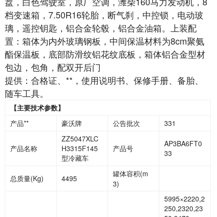
盘，白色驾驶室，原厂空调，潍柴160马力发动机，8
档变速箱，7.50R16轮胎，断气刹，中控锁，电动玻
璃，遥控钥匙，铝合金轮毂，铝合金油箱。上装配
置：箱体为内外玻璃钢板，中间保温材料为8cm聚氨
酯保温板，底部防滑纹铝花纹底板，箱体铝合金型材
包边，包角，配双开后门
提供：合格证、**，使用说明书、保修手册、备胎、
随车工具。
【主要技术参数】
产品**
豪沃牌
公告批次
331
ZZ5047XLC
AP3BA6FT0
产品名称
H3315F145
产品号
33
型冷藏车
罐体容积
(m
总质量
(Kg)
4495
3)
5995×2220,2
250,2320,23