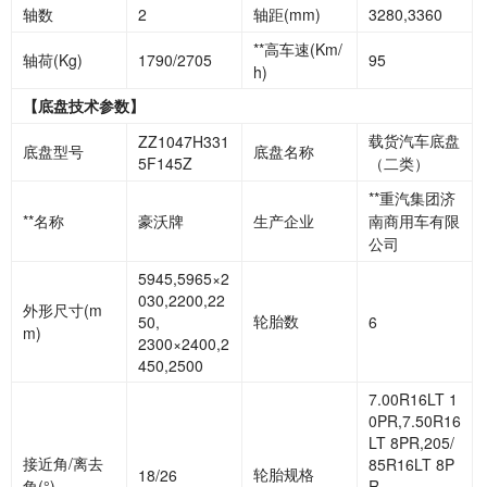
轴数
2
轴距
(mm)
3280,3360
**高车速
(Km/
轴荷
(Kg)
1790/2705
95
h)
【底盘技术参数】
载货汽车底盘
ZZ1047H331
底盘型号
底盘名称
5F145Z
（二类）
**重汽集团济
**名称
豪沃牌
生产企业
南商用车有限
公司
5945,5965×2
030,2200,22
外形尺寸
(m
轮胎数
50,
6
m)
2300×2400,2
450,2500
7.00R16LT 1
0PR,7.50R16
LT 8PR,205/
接近角
/离去
85R16LT 8P
轮胎规格
18/26
角(°)
R,