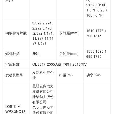
215/85R16L
T 8PR,8.25R
16LT 6PR
3/3+2,2/2+1,
2/2+2,3/4+3
1610,1776,1
钢板弹簧片数
前轮距
(mm)
,2/3+2,1/1+1,
796,1815
11/9+7,11/11
+7,3/5+3
1555,1595,1
燃料种类
柴油
后轮距
(mm)
695,1795
排放标准
GB3847-2005,GB17691-2018国
Ⅵ
发动机生产企
发动机型号
排量
(ml)
功率
(Kw)
业
昆明云内动力
股份有限公司
潍柴动力股份
有限公司
D25TCIF1
昆明云内动力
WP2.3NQ13
股份有限公司