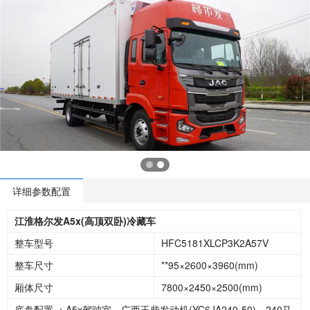
详细参数配置
江淮格尔发A5x(高顶双卧)冷藏车
整车型号
HFC5181XLCP3K2A57V
整车尺寸
**95×2600×3960(mm)
厢体尺寸
7800×2450×2500(mm)
底盘配置 ：A5x驾驶室，广西玉柴发动机(YC6JA240-50)，240马