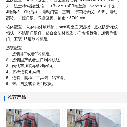
力，法士特8档变速箱，11R22.5 18PR钢丝胎，245x76x6车架，
4吨前桥，9吨后桥、电动门窗、空调、行车记录仪、ABS、电动
翻转、中控门锁、气囊座椅。轴距：5700mm
箱体配置 ：箱体内外玻璃钢，8cm高密度保温板，底板防滑花纹
铝板，不锈钢门锁件，铝合金型材包边，不锈钢包角。加装单侧
门。安装-15度制冷机组
选装配置 ：
1、选装非**或者**冷机组。
2、选装国产或者进口制冷机组。
3、肉钩车加装导轨和肉钩。
4、底板选装通风槽。
5、选装：爬梯、工具箱、铝直角。
6、来厂自提或者送到收款。
推荐产品