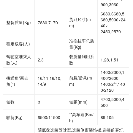
900,3960
6080,6680,5
货厢尺寸
(m
680,5900×24
整备质量
(Kg)
7880,7170
m)
40×
2450,2570
准拖挂车总质
额定载客
(人)
量
(Kg)
驾驶室准乘人
载质量利用系
2,3
1.28,1.51
数
(人)
数
1400/2300,1
接近角
/离去
前悬
/后悬(m
16/11,16/10,
400/2600,
角(°)
14/9
m)
1400/2**,140
0/2120
4700,5000,4
轴数
轴距
(mm)
2
500
**高车速
(Km/
轴荷
(Kg)
6500/11500
89,105
h)
随底盘选装驾驶室
,选装侧窗装饰板,选装前雾灯,