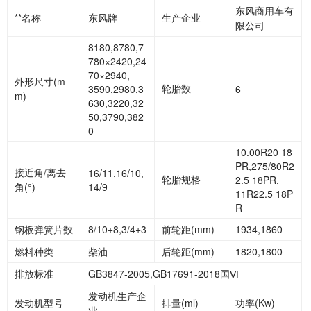
东风商用车有
**名称
东风牌
生产企业
限公司
8180,8780,7
780×2420,24
70×2940,
外形尺寸
(m
轮胎数
3590,2980,3
6
m)
630,3220,32
50,3790,382
0
10.00R20 18
PR,275/80R2
接近角
/离去
16/11,16/10,
轮胎规格
2.5 18PR,
角(°)
14/9
11R22.5 18P
R
钢板弹簧片数
8/10+8,3/4+3
前轮距
(mm)
1934,1860
燃料种类
柴油
后轮距
(mm)
1820,1800
排放标准
GB3847-2005,GB17691-2018国
Ⅵ
发动机生产企
发动机型号
排量
(ml)
功率
(Kw)
业