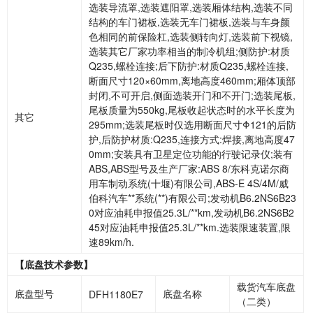
选装导流罩,选装遮阳罩,选装厢体结构,选装不同
结构的车门裙板,选装无车门裙板,选装与车身颜
色相同的前保险杠,选装侧转向灯,选装前下视镜,
选装其它厂家功率相当的制冷机组;侧防护:材质
Q235,螺栓连接;后下防护:材质Q235,螺栓连接,
断面尺寸120×60mm,离地高度460mm;厢体顶部
封闭,不可开启,侧面选装开门和不开门;选装尾板,
尾板质量为550kg,尾板收起状态时的水平长度为
其它
295mm;选装尾板时仅选用断面尺寸Φ121的后防
护,后防护材质:Q235,连接方式:焊接,离地高度47
0mm;安装具有卫星定位功能的行驶记录仪;装有
ABS,ABS型号及生产厂家
:ABS 8/
东科克诺尔商
用车制动系统(十堰)有限公司,ABS-E 4S/4M/威
伯科汽车**系统(**)有限公司;发动机B6.2NS6B23
0对应油耗申报值25.3L/**km,发动机B6.2NS6B2
45对应油耗申报值25.3L/**km.选装限速装置,限
速89km/h.
【底盘技术参数】
载货汽车底盘
底盘型号
底盘名称
DFH1180E7
（二类）