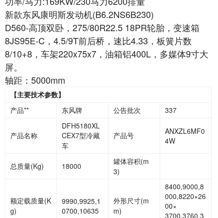
功率/马力:169KW/230马力6200排量
新款东风康明斯发动机(B6.2NS6B230)
D560-高顶双卧，275/80R22.5 18PR轮胎，变速箱
8JS95E-C，4.5/9T前后桥，速比4.33，板簧片数
8/10+8，车架220x75x7，油箱铝400L，多媒体9寸大
屏。
轴距：5000mm
【主要技术参数】
产品**
东风牌
公告批次
337
DFH5180XL
ANXZL6MF0
产品名称
CEX7型冷藏
产品号
4W
车
罐体容积
(m
总质量
(Kg)
18000
3)
8400,9000,8
000,8220×26
额定载质量
(K
外形尺寸
(m
9990,9925,1
00×
g)
0700,10635
m)
3700,3760,3