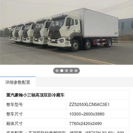
详细参数配置
重汽豪翰小三轴高顶双卧冷藏车
整车型号
ZZ5255XLCN56C3E1
整车尺寸
10300×2600x3980
厢体尺寸
7760x2420x2490
底盘配置 ：高顶双卧轻奢驾驶室，德国曼（MC07H.32-50）320