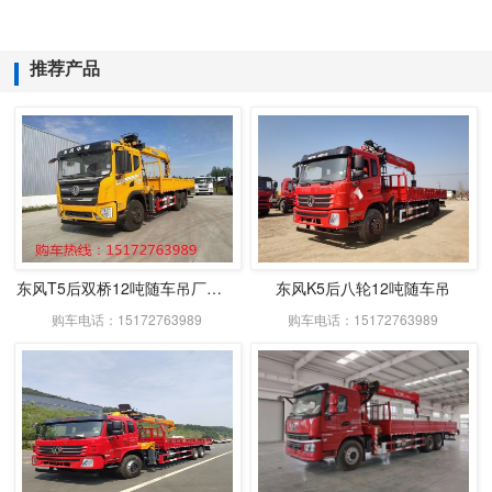
推荐产品
东风T5后双桥12吨随车吊厂家优惠促销
东风K5后八轮12吨随车吊
购车电话：15172763989
购车电话：15172763989