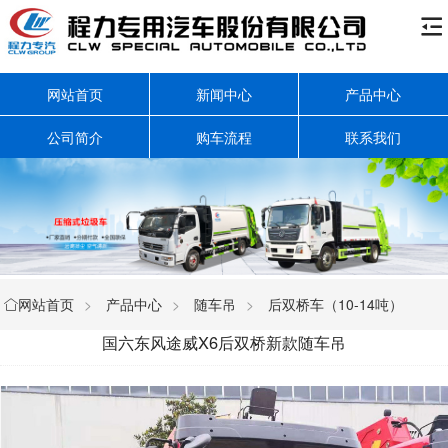

网站首页
新闻中心
产品中心
公司简介
购车流程
联系我们
网站首页
>
产品中心
>
随车吊
>
后双桥车（10-14吨）

国六东风途威X6后双桥新款随车吊