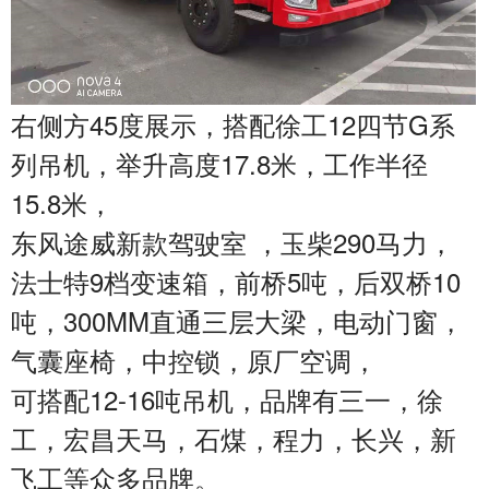
右侧方45度展示，搭配徐工12四节G系
列吊机，举升高度17.8米，工作半径
15.8米，
东风途威新款驾驶室 ，玉柴290马力，
法士特9档变速箱，前桥5吨，后双桥10
吨，300MM直通三层大梁，电动门窗，
气囊座椅，中控锁，原厂空调，
可搭配12-16吨吊机，品牌有三一，徐
工，宏昌天马，石煤，程力，长兴，新
飞工等众多品牌。