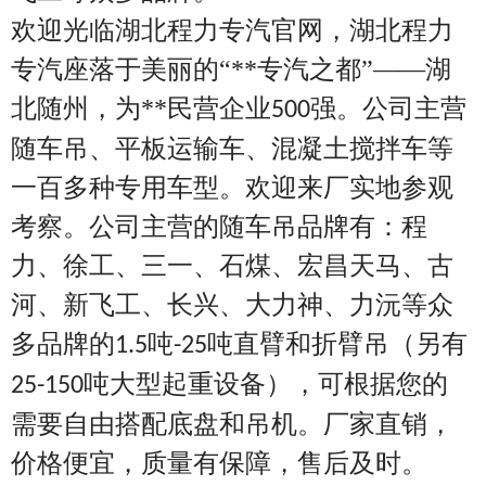
欢迎光临湖北程力专汽官网，湖北程力
专汽座落于美丽的“**专汽之都”——湖
北随州，为**民营企业
强。公司主营
500
随车吊、平板运输车、混凝土搅拌车等
一百多种专用车型。欢迎来厂实地参观
考察。公司主营的随车吊品牌有：程
力、徐工、三一、石煤、宏昌天马、古
河、新飞工、长兴、大力神、力沅等众
多品牌的
吨
吨直臂和折臂吊（另有
1.5
-25
吨大型起重设备），可根据您的
25-150
需要自由搭配底盘和吊机。厂家直销，
价格便宜，质量有保障，售后及时。