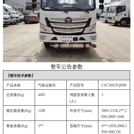
整车公告参数
【整车技术参数】
产品名称
气瓶运输车
产品型号
CSC5045TQPB6
总质量
(Kg)
4495
驾驶室准乘人数
3
(人)
额定载质量
(Kg)
1200
外形尺寸
(mm)
5995×2150,2**,2
050,2000×2440
整备质量
(Kg)
3**
货厢尺寸
(mm)
4**×2050,2000,1
950×600,550