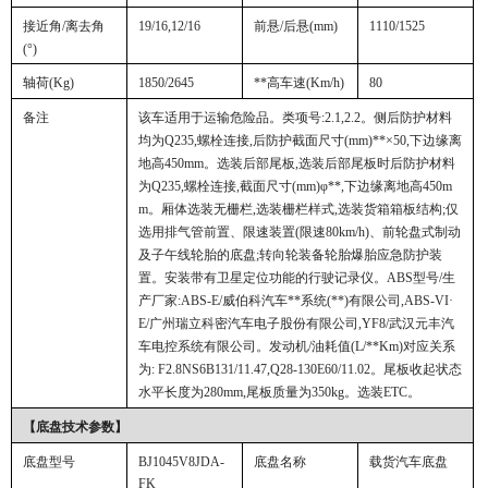
接近角
/离去角
19/16,12/16
前悬
/后悬(mm)
1110/1525
(°)
轴荷
(Kg)
1850/2645
**高车速
(Km/h)
80
备注
该车适用于运输危险品。类项号:2.1,2.2。侧后防护材料
均为Q235,螺栓连接,后防护截面尺寸(mm)**×50,下边缘离
地高450mm。选装后部尾板,选装后部尾板时后防护材料
为Q235,螺栓连接,截面尺寸(mm)φ**,下边缘离地高450m
m。厢体选装无栅栏,选装栅栏样式,选装货箱箱板结构;仅
选用排气管前置、限速装置(限速80km/h)、前轮盘式制动
及子午线轮胎的底盘;转向轮装备轮胎爆胎应急防护装
置。安装带有卫星定位功能的行驶记录仪。ABS型号/生
产厂家:ABS-E/威伯科汽车**系统(**)有限公司,ABS-VI·
E/广州瑞立科密汽车电子股份有限公司,YF8/武汉元丰汽
车电控系统有限公司。发动机/油耗值(L/**Km)对应关系
为: F2.8NS6B131/11.47,Q28-130E60/11.02。尾板收起状态
水平长度为280mm,尾板质量为350kg。选装ETC。
【底盘技术参数】
底盘型号
BJ1045V8JDA-
底盘名称
载货汽车底盘
FK