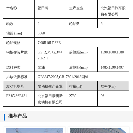
**名称
福田牌
生产企业
北汽福田汽车股
份有限公司
轴数
2
轮胎数
6
轴距 (mm)
3360
轮胎规格
7.00R16LT 8PR
钢板弹簧片数
3/5+2,3/3+2,3/4+
前轮距
(mm)
1590,1600,1580
2,2/2+1
燃料种类
柴油
后轮距
(mm)
1485,1590,1497
排放依据标准
GB3847-2005,GB17691-2018国Ⅵ
发动机型号
发动机生产企业
排量
(ml)
功率
(Kw)
F2.8NS6B131
北京福田康明斯
2780
96
发动机有限公司
推荐产品