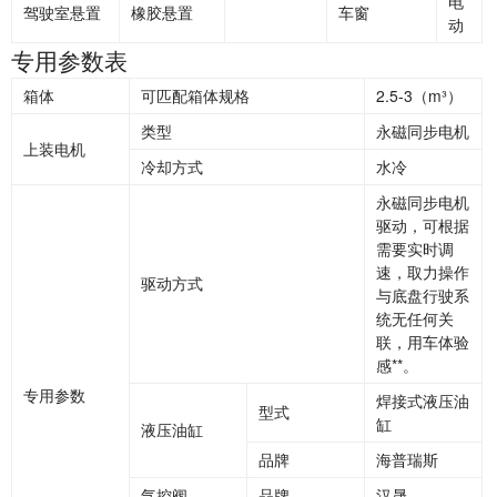
电
驾驶室悬置
橡胶悬置
车窗
动
专用参数表
箱体
可匹配箱体规格
2.5-3（m³）
类型
永磁同步电机
上装电机
冷却方式
水冷
永磁同步电机
驱动，可根据
需要实时调
速，取力操作
驱动方式
与底盘行驶系
统无任何关
联，用车体验
感**。
专用参数
焊接式液压油
型式
缸
液压油缸
品牌
海普瑞斯
气控阀
品牌
汉晟