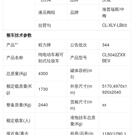
海普瑞斯/中
液压阀组
品牌
梅
拉臂勾
CL-XLY-LB03
整车技术参数
产品**
程力牌
公告批次
344
纯电动车厢可
CL5042ZXX
产品名称
产品型号
卸式垃圾车
BEV
罐体容积(m
总质量(Kg)
4300
3)
额定载质量(K
外形尺寸(m
5170,4970x1
1730
920x2040
g)
m)
货厢尺寸(m
整备质量(Kg)
2440
xx
m)
准拖挂车总质
额定载客(人)
量(Kg)
接近角/离去
前悬/后悬(m
1180/1290,1