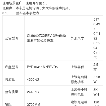
使用场景更广，使用寿命更长。
低噪声，本车是电机传动，大大降低噪声污染。
3.1、
整车基本参数表
517
0,49
7
0 * 1
CL5042ZXXBEV 型纯电动
公告型号
外形尺寸
92
车厢可卸式垃圾车
0 * 2
04
0 (m
m)
2.5
底盘型号
BYD10411N7BEVD5
上装容积
方
上装电动机
5.5K
总质量
4300KG
额定功率
W
上装每小时
3K
整备质量
2440KG
消耗电量
WH
建议充电桩
120
轴距
2700MM