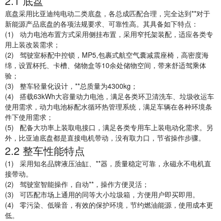
2.1
底盘
底盘采用比亚迪纯电动二类底盘，各总成匹配合理，完全达到**对于
新能源产品底盘的各项法规要求、可靠性高。其具备如下特点：
(1)
动力电池布置方式采用侧挂布置，采用窄托架装配，适应各类专
用上装改装需求；
(2)
驾驶室标配中控锁，MP5,包裹式航空气囊减震座椅，高密度海
绵，设置杯托、卡槽、储物盒等10余处储物空间，带来舒适驾乘体
验；
(3)
整车轻量化设计，**总质量为4300kg；
(4)
搭载63kWh大容量动力电池，满足各类环卫清洗车、垃圾收运车
使用需求，动力电池标配水循环热管理系统，满足车辆在各种环境条
件下使用需求；
(5)
配备大功率上装取电接口，满足各类专用车上装电动化需求。另
外，比亚迪底盘都是直接电机带动，没有取力口，节省操作步骤。
2.2
整车性能特点
(1)
采用知名品牌液压油缸、**器，质量稳定可靠，永磁永不电机直
接带动。
(2)
驾驶室智能操作，自动**，操作方便灵活；
(3)
可匹配市场上通用的同等大小垃圾箱，方便用户即买即用。
(4)
零污染、低噪音，有效的保护环境，节约燃油能源，使用成本更
低。