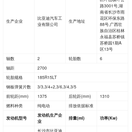
路3001号,湖
南省长沙市雨
比亚迪汽车工
花区环保东路
生产企业
生产地址
业有限公司
88号,广西壮
族自治区桂林
永福县苏桥镇
苏桥园1期A
区13号
轴数
2
轮胎数
6
轴距
2700
轮胎规格
185R15LT
钢板弹簧片数
3/3,3/4+2,3/6,3/4,3/5
前轮距(mm)
1375
后轮距(mm)
1310
燃料种类
纯电动
排放依据标准
发动机生产企
发动机型号
排量
(ml)
功率
(Kw)
业
长沙市比亚迪