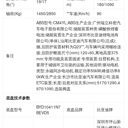
19/17
角(°)
m)
180/1090
轴荷(Kg)
1450/2850
**车速(Km/h)
90
ABS型号:CM4YL;ABS生产企业:广州瑞立科密汽
车电子股份有限公司;储能装置种类:磷酸铁锂蓄
电池;储能装置生产企业:深圳市比亚迪锂电池有
限公司(单体),汕尾比亚迪汽车有限公司(总成);
侧,后防护装置材料为Q23**,与车辆均采用螺栓连
接;后防护断面尺寸(mm):120×60,离地高度375
备注
mm;专用功能及装置描述:专用装置:拉臂机构,主
要用于城镇环卫垃圾的运输,其他说明:驱动电机
类型:永磁同步电动机,额定功率50kW,峰值功率8
0kW,生产企业:长沙市比亚迪汽车有限公司;选装
ETC装置;长度/后悬对应关系(mm):5170/1290,4
970/1090,选装阀盖
底盘技术参数
BYD10411N7
底盘型号
底盘品牌
比亚迪牌
BEVD5
深圳市坪山新
区坪山横坪公