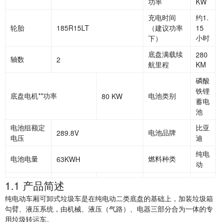
功率
KW
充电时间
约1.
轮胎
185R15LT
（建议功率
15
小时
下）
底盘满载续
280
轴数
2
航里程
KM
磷酸
铁锂
底盘电机**功率
电池类别
80 KW
蓄电
池
电池组额定
比亚
电池品牌
289.8V
电压
迪
纯电
电池电量
燃料种类
63KWH
动
1.1
产品简述
纯电动车厢可卸式垃圾车是在纯电动二类底盘的基础上，加装垃圾箱
勾臂、液压系统，由机械、液压（气路）、电器三部分合为一体的专
用垃圾转运车。