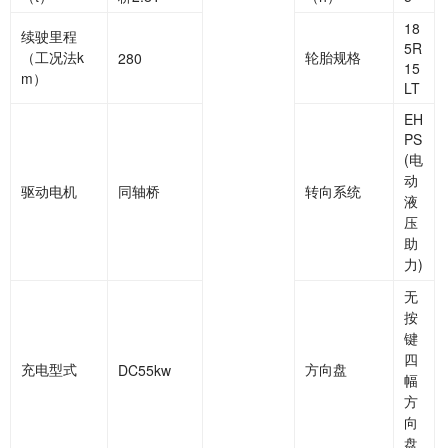
18
续驶里程
5R
（工况法k
轮胎规格
280
15
m）
LT
EH
PS
(电
动
驱动电机
同轴桥
转向系统
液
压
助
力)
无
按
键
四
充电型式
方向盘
DC55kw
幅
方
向
盘