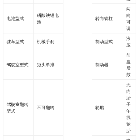
两
磷酸铁锂电
向
电池型式
转向管柱
池
可
调
液
驻车型式
机械手刹
制动型式
压
前
盘
驾驶室型式
短头单排
制动器
后
鼓
无
内
胎
驾驶室翻转
子
不可翻转
轮胎
型式
午
线
轮
胎