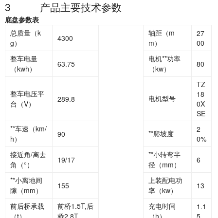
3
产品主要技术参数
底盘参数表
总质量（k
轴距（m
27
4300
g）
m）
00
整车电量
电机**功率
63.75
80
（kwh）
（kw）
TZ
整车电压平
18
电机型号
289.8
台（V）
0X
SE
**车速（km/
2
**爬坡度
90
h）
0%
接近角/离去
**小转弯半
19/17
6
角（°）
径（mm）
**小离地间
上装配电功
155
13
隙（mm）
率（kw）
前后桥承载
前桥1.5T,后
充电时间
1.1
（t）
桥2.8T
（h）
5