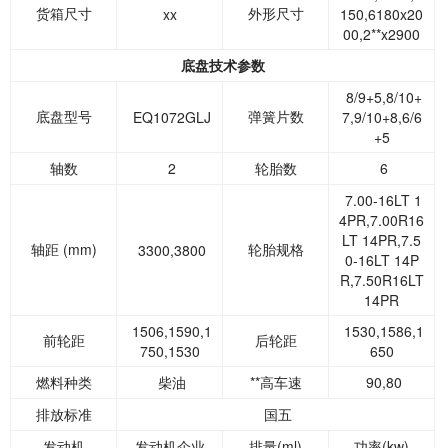
货箱尺寸
外形尺寸
xx
150,6180x20
00,2**x2900
底盘技术参数
8/9+5,8/10+
底盘型号
弹簧片数
EQ1072GLJ
7,9/10+8,6/6
+5
轴数
2
轮胎数
6
7.00-16LT 1
4PR,7.00R16
LT 14PR,7.5
轴距 (mm)
轮胎规格
3300,3800
0-16LT 14P
R,7.50R16LT
14PR
1506,1590,1
1530,1586,1
前轮距
后轮距
750,1530
650
燃料种类
柴油
**高车速
90,80
排放标准
国五
发动机
发动机企业
排量(ml)
功率(kw)