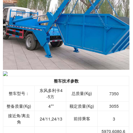
整车技术参数
东风多利卡4
整车型号：
总质量(Kg)
7350
-5方
整备质量(Kg)
4**
额定质量(Kg)
3055
接近角/离去
前排乘客
24/11,24/13
3
角
5970,6080,6