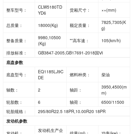
CLW5180TD
整车型号：
货厢尺寸：
××(mm)
YD6
7825,7305(K
总质量：
18000(Kg)
额定质量：
g)
9980,10500
整备质量：
**高车速：
105(km/h)
(Kg)
排放标准：
GB3847-2005,GB17691-2018国Ⅵ
底盘参数
EQ1185LJ9C
底盘型号：
燃料种类：
柴油
DE
3950,4500(m
轴数：
2
轴距：
m)
轮胎数：
6
轴荷：
6500/11500
轮胎规格：
295/80R22.5 18PR,10.00R20 18PR
发动机参数
发动机生产企
发动机：
排量(ml)：
功率(kw)：