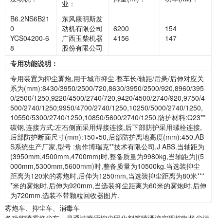
业：
B6.2NS6B21
东风康明斯发
0
动机有限公司
6200
154
YCS04200-6
广西玉柴机器
4156
147
8
股份有限公司
专用功能说明：
专用装置为抑尘雾炮,用于城市抑尘.整车长/轴距/后悬/后伸对应关
系为(mm):8430/3950/2500/720,8630/3950/2500/920,8960/395
0/2500/1250,9220/4500/2740/720,9420/4500/2740/920,9750/4
500/2740/1250;9950/4700/2740/1250,10250/5000/2740/1250,
10550/5300/2740/1250,10850/5600/2740/1250.防护材料:Q23**
碳钢,连接方式:左右侧面采用焊接连接,后下部防护采用螺栓连接,
后部防护断面尺寸(mm):150×50,后部防护离地高度(mm):450.AB
S系统生产厂家,型号 :焦作博瑞克**技术有限公司,J ABS.当轴距为
(3950mm,4500mm,4700mm)时,整备质量为9980kg,当轴距为|(5
000mm,5300mm,5600mm)时,整备质量为10500kg.当选装抑尘
距离为120米的雾炮时,后伸为1250mm,当选装抑尘距离为80米***
*米的雾炮时,后伸为920mm,当选装抑尘距离为60米的雾炮时,后伸
为720mm.选装不带颗粒回收器图片.
雾炮车、抑尘车、消毒车