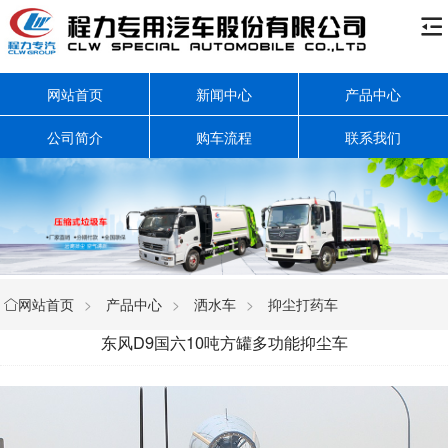

网站首页
新闻中心
产品中心
公司简介
购车流程
联系我们
网站首页
>
产品中心
>
洒水车
>
抑尘打药车

东风D9国六10吨方罐多功能抑尘车