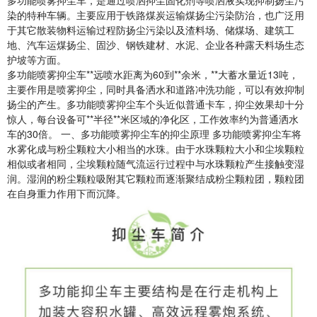
多功能喷雾抑尘车，是通过喷洒抑尘固化剂等喷洒液实现抑制扬尘污
染的特种车辆。主要应用于铁路煤炭运输煤扬尘污染防治，也广泛用
于其它散装物料运输过程防扬尘污染以及渣料场、储煤场、建筑工
地、汽车运煤扬尘、固沙、钢铁建材、水泥、企业各种露天料场生态
护坡等方面。
多功能喷雾抑尘车**远喷水距离为60到**余米，**大蓄水量近13吨，
主要作用是喷雾抑尘，同时具备洒水和道路冲洗功能，可以有效抑制
扬尘的产生。多功能喷雾抑尘车个头近似普通卡车，抑尘效果却十分
惊人，每台设备可**半径**米区域的净化区，工作效率约为普通洒水
车的30倍。 一、多功能喷雾抑尘车的抑尘原理 多功能喷雾抑尘车将
水雾化成与粉尘颗粒大小相当的水珠。由于水珠颗粒大小和尘埃颗粒
相似或者相同，尘埃颗粒随气流运行过程中与水珠颗粒产生接触变湿
润。湿润的粉尘颗粒吸附其它颗粒而逐渐聚结成粉尘颗粒团，颗粒团
在自身重力作用下而沉降。