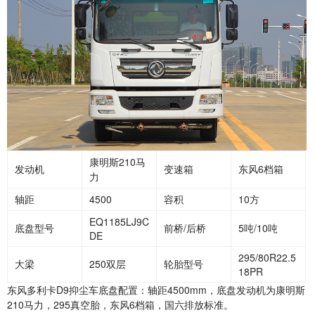
康明斯210马
发动机
变速箱
东风6档箱
力
轴距
4500
容积
10方
EQ1185LJ9C
底盘型号
前桥/后桥
5吨/10吨
DE
295/80R22.5
大梁
250双层
轮胎型号
18PR
东风多利卡D9抑尘车底盘配置：轴距4500mm，底盘发动机为康明斯
210马力，295真空胎，东风6档箱，国六排放标准。