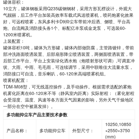
罐体容积：
10立方，罐体钢板采用Q235碳钢钢材，采用方形瓦楞设计，外观大
气靓丽，后工作平台加装高效率车载式风送喷雾机，喷药炮雾化效果
好，可远程喷雾，东风多利卡D9抑尘车带前冲后洒、侧喷、平台高
炮、自流阀及消防接头各1个、标配亿丰泵或金龙泵 ，可选装60-
1200米喷雾机。
上装配置：
罐体容积10吨，罐体为方形罐，罐体内部做防腐，主管路镀锌，带前
部冲洗路面喷洒装置、后部扇形降尘喷洒装置，两侧面喷洒装置，带
后部工作平台、平台上安装绿化洒水炮（炮喷射形状可调）,可调直冲
状、大雨、中雨、毛毛雨，可连续调节，采用中联唯佳大流量水泵，
消防接口可自流，音乐喇叭，60-120米高端喷雾机组。
喷雾机配置：
TDM-M08型，可无线遥控操作，及手动操作。根据需求选配的雾炮
机雾化距离在60-120米不等（静风室内距离）实际射程：（雾化射程
会受湿度、温度、风速等各方面天气因素的影响，另外天气干燥地区
一部分在空中被蒸发掉）。
多功能抑尘车产品主要技术参数
10250,10850
产品名称：
多功能抑尘车
外型尺寸：
×2550×3750
(mm)