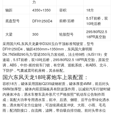
力
轴距
4350+1350
容积
18方
5.5T前桥，双
底盘型号
前桥/后桥
DFH1250D4
10吨后桥
295/80R22.5
大梁
300
轮胎型号
18PR真空胎
采用国六KL东风天龙豪华D320玉白平顶标准驾驶室，型号
DFH1250D4，轴距4350mm+1350mm，东风国六康明斯
D6.7NS6B290马力/雷诺350马力发动机，法士特9档（9JS119）变
速箱，5.5T前桥，双10吨后桥，295/80R22.5 18PR真空胎，原装空
调，ABS，中控-摇控前车门锁，有空调、巡航系统，有ABS、北斗、
下防护，气囊减震司机座椅，其余标配。
国六东风天龙18吨雾炮车上装配置：
容积18方，罐体采用国标Q235碳钢材质，罐体厚度4MM，前后封头
5MM加厚型，罐体内双层隔板具有防波荡作用，以减轻汽车行驶时罐
内液体冲击；洒水车整车及外形尺寸严格按照**机动车公告制作而
成；装配大功率专用洒水泵，前冲、后洒、侧喷、后平台带绿化洒水
炮，洒水炮可全方位旋转，可连续调成直冲状、大雨、小雨、毛毛
雨；配消防接口，自流阀，滤网，带自吸自排功能。前封头带水位