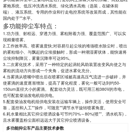
雾炮系统、低压冲洗洒水系统、绿化洒水高炮（选装，在罐体前
端）、液压系统、专用的作业和行走电控系统等改装而成，其性能在
国内处于**水平。
多功能抑尘车特点：
1.功力强、射程远、穿透力强、雾粒附着力强、覆盖范围广、可以实
现精量喷雾。
2.工作效率高、喷雾速度快;对容易引起尘埃的堆场喷水除尘时，喷出
的雾粒细小、与飘起的尘埃接触时，形成一种潮湿雾状体，能快速将
尘埃抑制降沉，雾量沉降率可达95%。
3.二次雾化技术，采用了一种特定的起涡轮风助装置改变风向使之与
雾粒的流动方向形成一个夹角，促进水雾化充分。
4.当雾滴从喷嘴中喷出后在喷雾区域被高速高压气流进一步破碎，并
使雾滴的速度逐渐增加，提高了雾化程度，雾化一般可达到约50-
150um直径大小的雾滴。 配套动力灵活，既可用三相380V的市电，
也可配套柴油发电机组供电。
5.配套柴油发电机组供电安装在运输车辆上，操作灵活，使用安全可
靠，遥控和人工**操作，可随意**调节水平旋转喷雾角度。
6.耗水量相比其它抑尘喷洒设备可节约70%～80%(喷**、洒水机车)，
且水雾覆盖粉尘面积远远大于其它抑尘喷洒设备。
多功能抑尘车产品主要技术参数