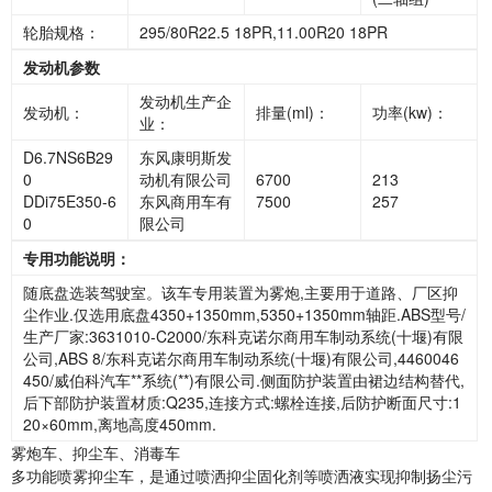
轮胎规格：
295/80R22.5 18PR,11.00R20 18PR
发动机参数
发动机生产企
发动机：
排量(ml)：
功率(kw)：
业：
D6.7NS6B29
东风康明斯发
0
动机有限公司
6700
213
DDi75E350-6
东风商用车有
7500
257
0
限公司
专用功能说明：
随底盘选装驾驶室。该车专用装置为雾炮,主要用于道路、厂区抑
尘作业.仅选用底盘4350+1350mm,5350+1350mm轴距.ABS型号/
生产厂家:3631010-C2000/东科克诺尔商用车制动系统(十堰)有限
公司,ABS 8/东科克诺尔商用车制动系统(十堰)有限公司,4460046
450/威伯科汽车**系统(**)有限公司.侧面防护装置由裙边结构替代,
后下部防护装置材质:Q235,连接方式:螺栓连接,后防护断面尺寸:1
20×60mm,离地高度450mm.
雾炮车、抑尘车、消毒车
多功能喷雾抑尘车，是通过喷洒抑尘固化剂等喷洒液实现抑制扬尘污