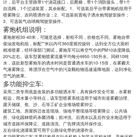
计，后平台主管路带1寸浇花接口，后爬梯，带1个消防接头，带1个
自流阀，1个过滤装置，其余标配。1、可选装后平台带雾炮机组用于
喷雾降尘、农药喷洒作业；2、可选装前置电子洒水炮驾驶室操作；
3、可选装气动球阀驾驶室操作。
雾炮机组说明：
雾炮射程30-40米，可随意选择，射程不同，价格也不同。雾炮自带
柴油发电机组，标配**米以内可360度摇控旋转，达到全方位大面积
精准喷雾，经环保部门测试，雾炮车可以将空气中的PM10浓度降低
20%左右。该车型雾炮喷雾流量平均每分钟50-150升水。同样10吨
水，该款新型雾炮车的洒水时间是普通洒水车的10-15倍，在雾霾天
气液雾降尘、将漂浮在空气中的污染颗粒物迅速逼降地面，达到净化
空气的效果。
多功能抑尘车:
采用二类专用底盘改装的多功能洒水车，具有操作安全可靠，水雾射
程远，用水量小等特点，该车型喷雾系统适用于城市街道雾霾治理、
露天储煤、焦、沙、石等工矿企业堆场喷雾抑尘，
建筑工地、房屋拆迁改造现场、场地平整现场等喷雾降尘，公共场
所、绿化园林喷药杀菌消毒；前冲洗、后洒水以及后作业水炮适用于
城市道路环保降尘、道路清洗、广告牌清洗环保作业。
左右绿化浇灌装置可用于公路绿化带的浇灌作业。
多功能雾抑尘车:主要结构是在行走机构上加装大容积水罐、高效远程