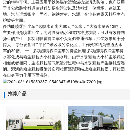
染的特种车辆。主要应用于铁路煤炭运输煤扬尘污染防治，也广泛用
于其它散装物料运输过程防扬尘污染以及渣料场、储煤场、建筑工
地、汽车运煤扬尘、固沙、钢铁建材、水泥、企业各种露天料场生态
护坡等方面。
多功能喷雾抑尘车**远喷水距离为60到**余米，**大蓄水量近13吨，
主要作用是喷雾抑尘，同时具备洒水和道路冲洗功能，可以有效抑制
扬尘的产生。多功能喷雾抑尘车个头近似普通卡车，抑尘效果却十分
惊人，每台设备可**半径**米区域的净化区，工作效率约为普通洒水
车的30倍。 一、多功能喷雾抑尘车的抑尘原理 多功能喷雾抑尘车将
水雾化成与粉尘颗粒大小相当的水珠。由于水珠颗粒大小和尘埃颗粒
相似或者相同，尘埃颗粒随气流运行过程中与水珠颗粒产生接触变湿
润。湿润的粉尘颗粒吸附其它颗粒而逐渐聚结成粉尘颗粒团，颗粒团
在自身重力作用下而沉降。
推荐产品