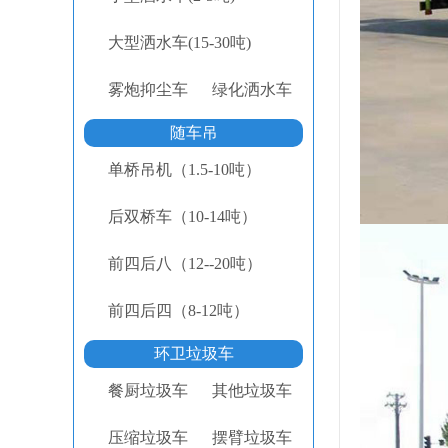
大型洒水车(15-30吨)
雾炮抑尘车
绿化洒水车
随车吊
单桥吊机（1.5-10吨）
后双桥车（10-14吨）
前四后八（12--20吨）
前四后四（8-12吨）
环卫垃圾车
餐厨垃圾车
其他垃圾车
压缩垃圾车
摆臂垃圾车