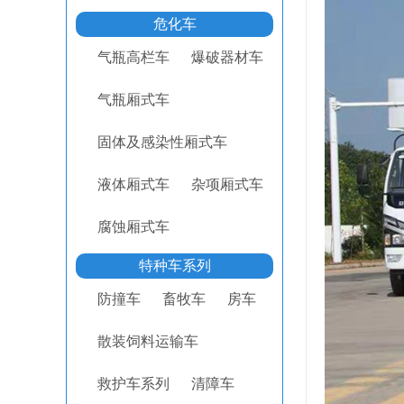
危化车
气瓶高栏车
爆破器材车
气瓶厢式车
固体及感染性厢式车
液体厢式车
杂项厢式车
腐蚀厢式车
特种车系列
防撞车
畜牧车
房车
散装饲料运输车
救护车系列
清障车