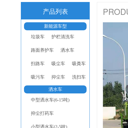
PROD
产品列表
新能源车型
垃圾车
护栏清洗车
路面养护车
洒水车
扫路车
吸尘车
吸粪车
吸污车
抑尘车
洗扫车
洒水车
中型洒水车(6-15吨)
抑尘打药车
小型洒水车(2-5吨)