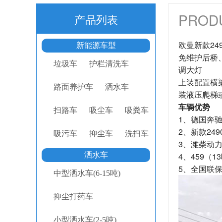
PROD
产品列表
欧曼新款24
新能源车型
免维护后桥
垃圾车
护栏清洗车
调大灯
上装配置横
路面养护车
洒水车
装液压爬梯
车辆优势
扫路车
吸尘车
吸粪车
1、德国奔
2、新款2
吸污车
抑尘车
洗扫车
3、潍柴动
洒水车
4、459
5、全国联
中型洒水车(6-15吨)
抑尘打药车
小型洒水车(2-5吨)