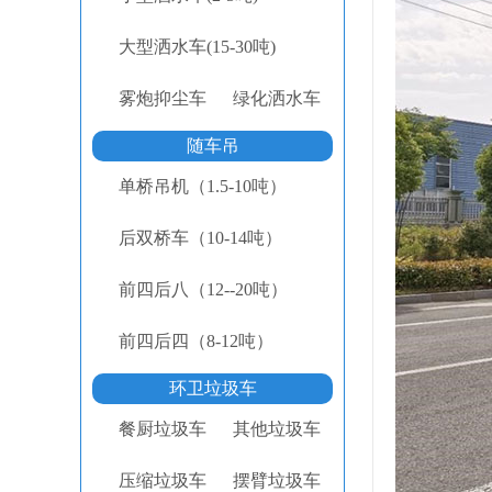
大型洒水车(15-30吨)
雾炮抑尘车
绿化洒水车
随车吊
单桥吊机（1.5-10吨）
后双桥车（10-14吨）
前四后八（12--20吨）
前四后四（8-12吨）
环卫垃圾车
餐厨垃圾车
其他垃圾车
压缩垃圾车
摆臂垃圾车