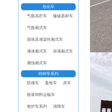
危化车
气瓶高栏车
爆破器材车
气瓶厢式车
固体及感染性厢式车
液体厢式车
杂项厢式车
腐蚀厢式车
特种车系列
防撞车
畜牧车
房车
散装饲料运输车
救护车系列
清障车