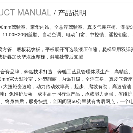
UCT MANUAL
/ 产品说明
90mm驾驶室、豪华内饰、全悬浮驾驶室、真皮气囊座椅、潍柴30
、11.00R20钢丝胎、自动空调、电动门窗、中控锁、遥控钥匙
梁方管、底板花纹板，平板展开可选装液压伸缩，爬梯采用双弹
或折叠加长型液压爬梯，斜坡处带后支腿
驰合资品牌，奔驰技术打造，奔驰工艺及管理体系生产，高精度
490mm宽大驾驶室，外型靓丽，内饰升级，全浮车身、真皮气囊
力+大扭矩变速箱，动力传动效率高，起步、爬坡有劲，高速省油
（13吨）免维护后桥，成本高于同行业产品，承载能力更强，省维
保、终身售后，服务快捷，全国间隔50公里就有售后网点，一个