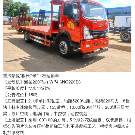
重汽豪曼*板长7米*平板运输车
【发动机】潍柴220马力 WP4.6NQ220E61
【平板长度】“7米”含斜坡
【公告吨位】18吨
【底盘配置】2.1米单排驾驶室，轴距5200轴距，潍柴220马力，8档
法士特变速箱带同步器，153后桥，10.00R20钢丝胎，280通三层大
梁，原厂空调，电动门窗，中控锁，遥控钥匙
【上装配置】采用100*100的方筒，5个厚的花纹面板，双簧爬梯，根
据公告图片选装液压折叠爬梯工艺和不带爬梯工艺，根据客户需求定
制加厚材料。