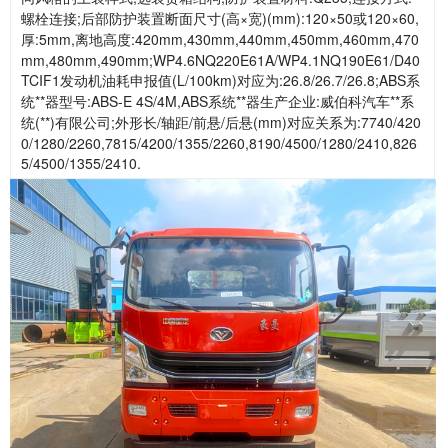
螺栓连接;后部防护装置断面尺寸(高×宽)(mm):120×50或120×60,
厚:5mm,离地高度:420mm,430mm,440mm,450mm,460mm,470
mm,480mm,490mm;WP4.6NQ220E61A/WP4.1NQ190E61/D40
TCIF1发动机油耗申报值(L/100km)对应为:26.8/26.7/26.8;ABS系
统**器型号:ABS-E 4S/4M,ABS系统**器生产企业:威伯科汽车**系
统(**)有限公司;外形长/轴距/前悬/后悬(mm)对应关系为:7740/420
0/1280/2260,7815/4200/1355/2260,8190/4500/1280/2410,826
5/4500/1355/2410.