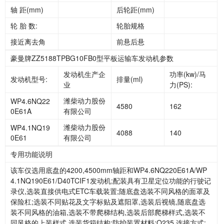
轴 距(mm)
后轮距(mm)
轮 胎 数:
轮胎规格
接近离去角
前悬后悬
豪曼牌ZZ5188TPBG10FB0型平板运输车发动机参数
发动机生产企
功率(kw)/马
发动机型号:
排量(ml)
业
力(PS):
潍柴动力股份
WP4.6NQ22
4580
162
0E61A
有限公司
潍柴动力股份
WP4.1NQ19
4088
140
0E61
有限公司
专用功能说明
该车仅选用底盘的4200,4500mm轴距和WP4.6NQ220E61A/WP
4.1NQ190E61/D40TCIF1发动机;配装具有卫星定位功能的行驶记
录仪,选装直接供电式ETC车载装置;随底盘选装不同风格的面罩及
保险杠;选装不同贴花及文字标贴及遮阳罩,选装后视镜,随底盘选
装不同风格的油箱,选装不带爬梯结构,选装后部爬梯样式,选装不
同风格的上装样式,选装货箱结构;防护装置材料:Q235,连接方式: