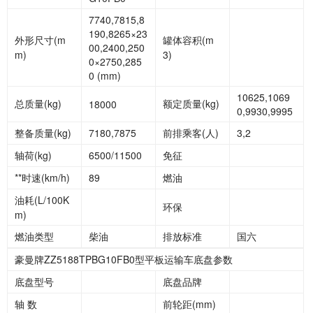
7740,7815,8
190,8265×23
外形尺寸(m
罐体容积(m
00,2400,250
m)
3)
0×2750,285
0 (mm)
10625,1069
总质量(kg)
额定质量(kg)
18000
0,9930,9995
整备质量(kg)
7180,7875
前排乘客(人)
3,2
轴荷(kg)
6500/11500
免征
**时速(km/h)
89
燃油
油耗(L/100K
环保
m)
燃油类型
柴油
排放标准
国六
豪曼牌ZZ5188TPBG10FB0型平板运输车底盘参数
底盘型号
底盘品牌
轴 数
前轮距(mm)