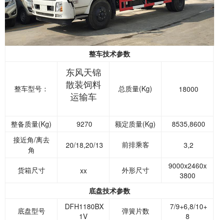
整车技术参数
东风天锦
散装饲料
整车型号：
总质量(Kg)
18000
运输车
整备质量(Kg)
9270
额定质量(Kg)
8535,8600
接近角/离去
前排乘客
20/18,20/13
3,2
角
9000x2460x
货箱尺寸
外形尺寸
xx
3800
底盘技术参数
DFH1180BX
7/9+6,8/10+
底盘型号
弹簧片数
1V
8