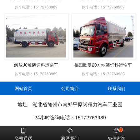
购车电话：15172763989
购车电话：15172763989
解放J6散装饲料运输车
福田欧曼20方散装饲料运输车
购车电话：15172763989
购车电话：15172763989
网站首页
公司简介
联系我们
地址：湖北省随州市南郊平原岗程力汽车工业园
24小时咨询电话：15172763989



2
免费通话
联系我们
短信咨询