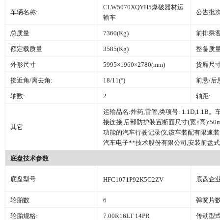
CLW5070XQYH5爆破器材运
车辆名称:
公告批次
输车
总质量
7360(Kg)
前排乘客
额定载质量
3585(Kg)
整备质
外形尺寸
5995×1960×2780(mm)
货厢尺
接近角/离去角:
18/11(°)
前悬/后
轴数:
2
轴距:
运输品名:炸药,雷管,类项号: 1.1D,1.
接连接,后部防护装置断面尺寸(宽×高):50
其它
功能的汽车行驶记录仪,该车装配有限速装置,A
汽车电子**技术股份有限公司,安装前盘式
底盘技术参数
底盘型号
底盘企业
HFC1071P92K5C2ZV
轮胎数
6
弹簧片数
轮胎规格:
7.00R16LT 14PR
传动型式