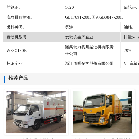
前轮距:
1620
后轮距:
底盘排放标准:
GB17691-2005国Ⅴ,GB3847-2005
燃料种类:
柴油
油耗:
发动机型号
发动机生产企业
排量(ml)
潍柴动力扬州柴油机有限责
WP3Q130E50
2970
任公司
标识企业:
浙江道明光学股份有限公司
Vin车
推荐产品