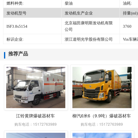
燃料种类:
柴油
油耗:
发动机型号
发动机生产企业
排量(ml)
北京福田康明斯发动机有限
ISF3.8s5154
3760
公司
标识企业:
浙江道明光学股份有限公司
Vin车
推荐产品
江铃黄牌爆破器材车
柳汽6米6（9.9吨）爆破器材车
购车电话：15172763989
购车电话：15172763989