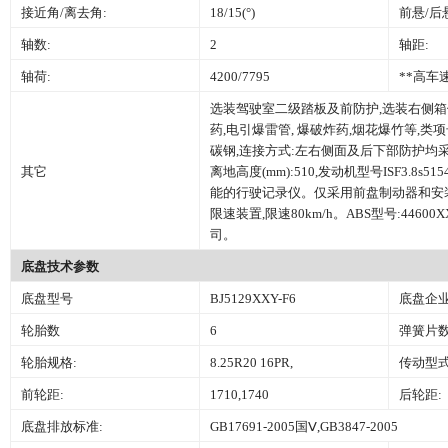
接近角/离去角:
18/15(°)
前悬/后
轴数:
2
轴距:
轴荷:
4200/7795
**高车速
选装驾驶室二级踏板及前防护,选装右侧箱体
药,电引爆雷管, 爆破炸药,烟花爆竹等,类项号:1.1B,
碳钢,连接方式:左右侧面及后下部防护均采用
其它
离地高度(mm):510,发动机型号ISF3.8
能的行驶记录仪。仅采用前盘制动器和安
限速装置,限速80km/h。ABS型号:44600
司。
底盘技术参数
底盘型号
BJ5129XXY-F6
底盘企业
轮胎数
6
弹簧片数
轮胎规格:
8.25R20 16PR,
传动型式
前轮距:
1710,1740
后轮距:
底盘排放标准:
GB17691-2005国Ⅴ,GB3847-2005