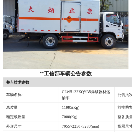
**工信部车辆公告参数
整车技术参数
CLW5122XQYB5爆破器材运
车辆名称:
公告批次
输车
总质量
11995(Kg)
前排乘客
额定载质量
7000(Kg)
整备质
外形尺寸
7055×2250×3280(mm)
货厢尺