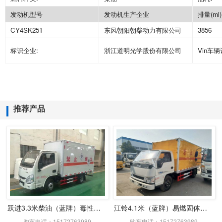
发动机型号
发动机生产企业
排量
(ml)
CY4SK251
东风朝阳朝柴动力有限公司
3856
标识企业
:
浙江道明光学股份有限公司
Vin
车辆
推荐产品
跃进3.3米柴油（蓝牌）毒性感染性厢式车
江铃4.1米（蓝牌）易燃固体厢式车
购车电话：15172763989
购车电话：15172763989