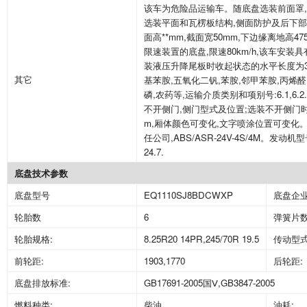
该车为危险品运输车。随底盘选装前面罩
,
选装平面和瓦楞板结构
,
侧面防护及后下部
面高
**mm,
截面宽
50mm,
下边缘离地高
47
限速装置的底盘
,
限速
80km/h,
该车安装具
装液压升降尾板时收起状态的水平长度为
其它
基苯胺
,
五氧化二钒
,
苯胺
,
邻甲苯胺
,
丙烯醛
磷
,
农药等
,
运输介质类别和项别号
:6.1,6.2.
不开侧门
,
侧门型式及位置
;
选装不开侧门
m,
厢体颜色可变化
,
文字喷涂位置可变化
任公司
,ABS/ASR-24V-4S/4M
。发动机型
24.7.
底盘技术参数
底盘型号
EQ1110SJ8BDCWXP
底盘企
轮胎数
6
弹簧片
轮胎规格
:
8.25R20 14PR,245/70R 19.5
传动型
前轮距
:
1903,1770
后轮距
:
底盘排放标准
:
GB17691-2005
国Ⅴ
,GB3847-2005
燃料种类
:
柴油
油耗
: