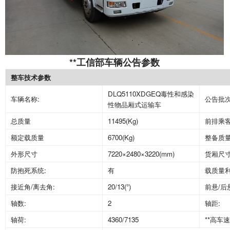
**工信部车辆公告参数
整车技术参数
DLQ5110XDGEQ
毒性和感染
车辆名称
:
公告批
性物品厢式运输车
总质量
11495(Kg)
前排乘
额定载质量
6700(Kg)
整备质
外形尺寸
7220
×
2480
×
3220(mm)
货厢尺
防抱死系统
:
有
载质量
接近角
/
离去角
:
20/13(
°
)
前悬
/
后
轴数
:
2
轴距
:
轴荷
:
4360/7135
**高车速